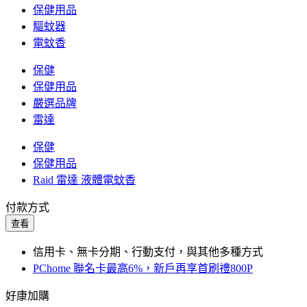
保健用品
驅蚊器
電蚊香
保健
保健用品
嚴選品牌
雷達
保健
保健用品
Raid 雷達 液體電蚊香
付款方式
查看
信用卡、無卡分期、行動支付，與其他多種方式
PChome 聯名卡最高6%，新戶再享首刷禮800P
好康加購