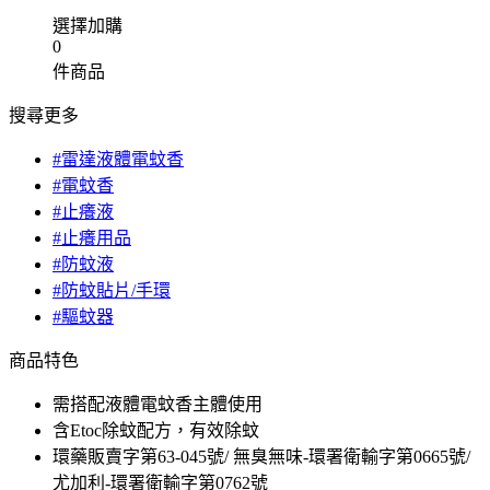
選擇加購
0
件商品
搜尋更多
#雷達液體電蚊香
#電蚊香
#止癢液
#止癢用品
#防蚊液
#防蚊貼片/手環
#驅蚊器
商品特色
需搭配液體電蚊香主體使用
含Etoc除蚊配方，有效除蚊
環藥販賣字第63-045號/ 無臭無味-環署衛輸字第0665號/
尤加利-環署衛輸字第0762號