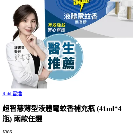
Raid 雷達
超智慧薄型液體電蚊香補充瓶 (41ml*4
瓶) 兩款任選
$386