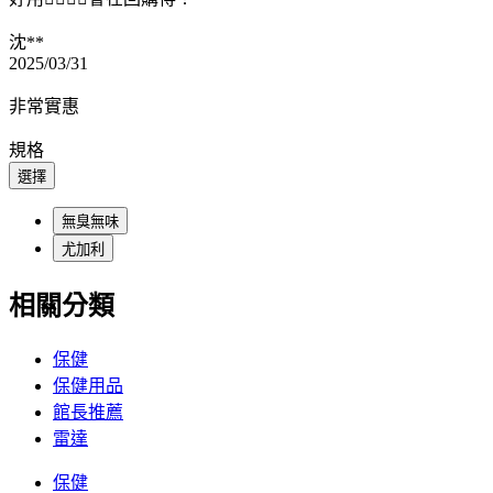
沈**
2025/03/31
非常實惠
規格
選擇
無臭無味
尤加利
相關分類
保健
保健用品
館長推薦
雷達
保健