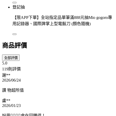
登記抽
【限APP下單】全站指定品單筆滿888元抽Mio gogoro專
用記錄器、國際牌掌上型電鬍刀 (顏色隨機)
商品評價
全部評價
5.0
119則評價
謝**
2026/06/24
讚 物超所值
盧**
2026/01/23
好用👍🏻👍🏻會在回購得！