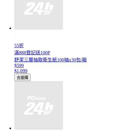
55折
滿888登記送100P
舒潔三層抽取衛生紙100抽x30包/箱
$599
$1,099
去搶購