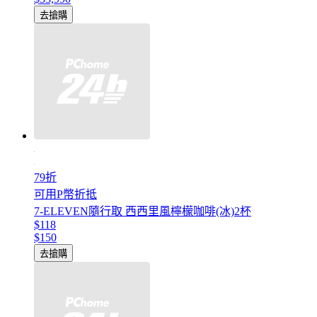
去搶購
79折
可用P幣折抵
7-ELEVEN隨行取 西西里風檸檬咖啡(冰)2杯
$118
$150
去搶購