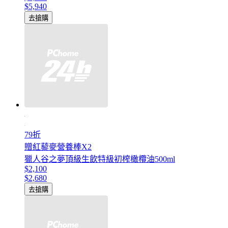
$5,940
去搶購
79折
贈紅藜麥營養棒X2
獵人谷之夢頂級生飲特級初榨橄欖油500ml
$2,100
$2,680
去搶購