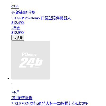
97折
夯貨補!限時搶
SHARP Poketomo 口袋型陪伴機器人
$12,490
/折後
$12,990
去搶購
74折
可用P幣折抵
7-ELEVEN隨行取 特大杯一顆檸檬紅茶(冰)2杯