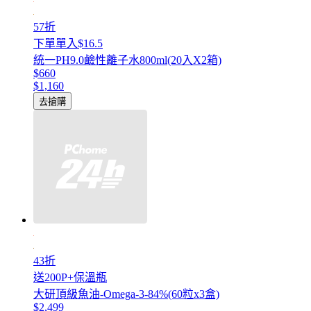
57折
下單單入$16.5
統一PH9.0鹼性離子水800ml(20入X2箱)
$660
$1,160
去搶購
43折
送200P+保溫瓶
大研頂級魚油-Omega-3-84%(60粒x3盒)
$2,499