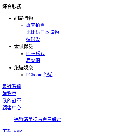
綜合服務
網路購物
露天拍賣
比比昂日本購物
媽咪愛
金融保險
Pi 拍錢包
易安網
旅遊娛樂
PChome 旅遊
最近看過
購物車
我的訂單
顧客中心
追蹤清單
退貨
會員設定
下載 APP