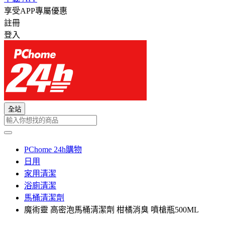
享受APP專屬優惠
註冊
登入
全站
PChome 24h購物
日用
家用清潔
浴廁清潔
馬桶清潔劑
魔術靈 高密泡馬桶清潔劑 柑橘消臭 噴槍瓶500ML