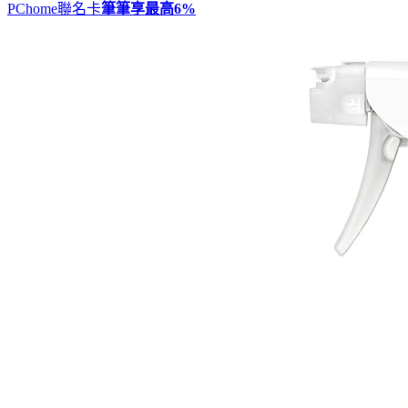
PChome聯名卡
筆筆享最高
6%