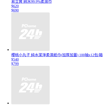
易立爽 純水99.9%柔濕巾
$620
$690
櫻桃小丸子 純水潔淨柔濕紙巾(加厚加蓋) 100抽x12包/箱
$540
$799