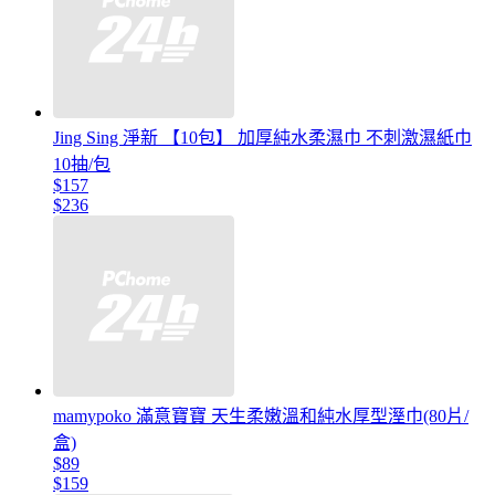
Jing Sing 淨新 【10包】 加厚純水柔濕巾 不刺激濕紙巾
10抽/包
$157
$236
mamypoko 滿意寶寶 天生柔嫩溫和純水厚型溼巾(80片/
盒)
$89
$159