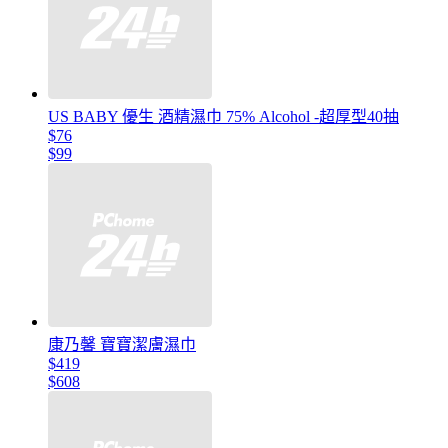
US BABY 優生 酒精濕巾 75% Alcohol -超厚型40抽
$76
$99
康乃馨 寶寶潔膚濕巾
$419
$608