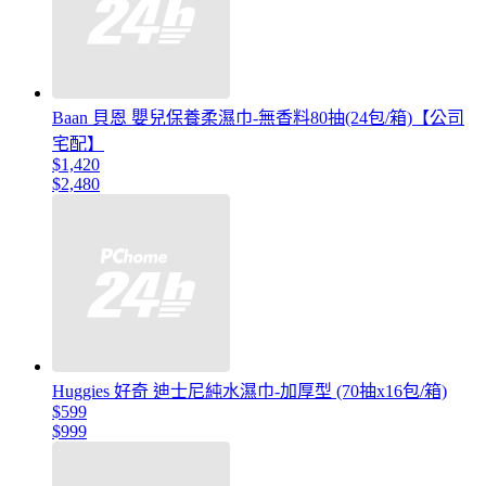
Baan 貝恩 嬰兒保養柔濕巾-無香料80抽(24包/箱)【公司
宅配】
$1,420
$2,480
Huggies 好奇 迪士尼純水濕巾-加厚型 (70抽x16包/箱)
$599
$999