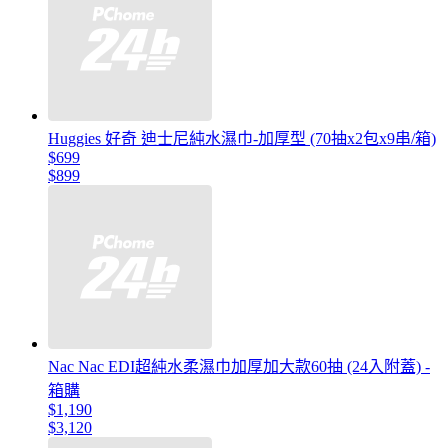
Huggies 好奇 迪士尼純水濕巾-加厚型 (70抽x2包x9串/箱)
$699
$899
Nac Nac EDI超純水柔濕巾加厚加大款60抽 (24入附蓋) -
箱購
$1,190
$3,120