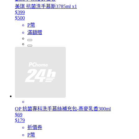
美琪 抗菌洗手慕斯3785ml x1
$399
$500
P幣
滿額贈
OP 抗菌專科洗手慕絲補充包-燕麥乳香300ml
$69
$179
折價券
P幣