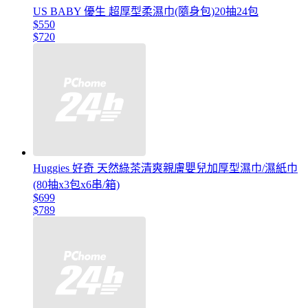
US BABY 優生 超厚型柔濕巾(隨身包)20抽24包
$550
$720
Huggies 好奇 天然綠茶清爽親膚嬰兒加厚型濕巾/濕紙巾
(80抽x3包x6串/箱)
$699
$789