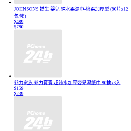
JOHNSONS 嬌生 嬰兒 純水柔濕巾-棉柔加厚型 (80片x12
包/箱)
$489
$780
菲力家族 菲力寶寶 超純水加厚嬰兒濕紙巾 80抽x3入
$159
$239