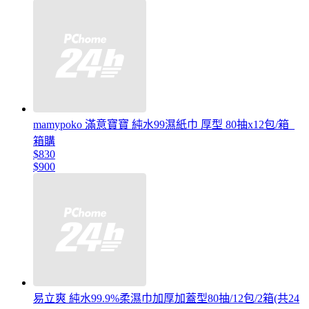
mamypoko 滿意寶寶 純水99濕紙巾 厚型 80抽x12包/箱_
箱購
$830
$900
易立爽 純水99.9%柔濕巾加厚加蓋型80抽/12包/2箱(共24