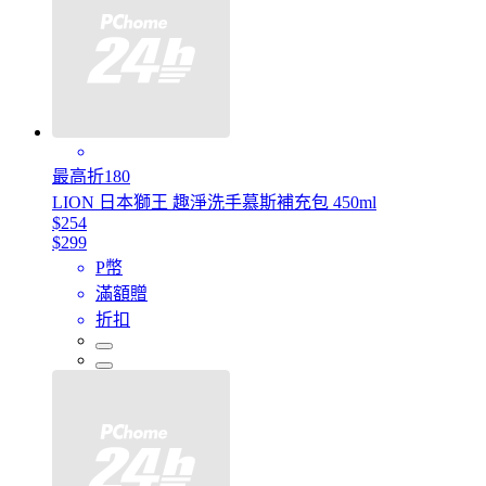
最高折180
LION 日本獅王 趣淨洗手慕斯補充包 450ml
$254
$299
P幣
滿額贈
折扣