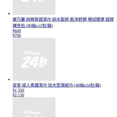
康乃馨 純棉質感濕巾 純水製造 乾淨舒適 擦拭簡便 超厚
補充包 (80抽x12包/箱)
$649
$790
安安 成人柔護濕巾 加大型濕紙巾 (48抽x24包/箱)
$1,350
$2,136