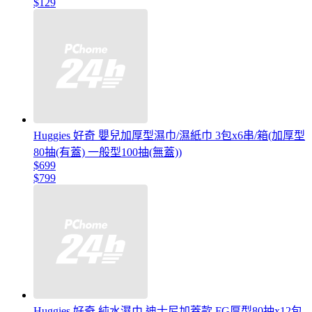
$129
Huggies 好奇 嬰兒加厚型濕巾/濕紙巾 3包x6串/箱(加厚型
80抽(有蓋) 一般型100抽(無蓋))
$699
$799
Huggies 好奇 純水濕巾 迪士尼加蓋款 FG厚型80抽x12包