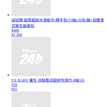
拭拭樂 超厚超純水濕紙巾-隨手包(25抽x36包/箱) 加贈濕
式衛生紙兩包
$409
$1,260
US BABY 優生 冰點酷涼超迷你濕巾-8抽3入
$39
$55