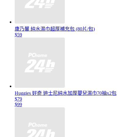
康乃馨 純水濕巾超厚補充包 (80片/包)
$59
Huggies 好奇 迪士尼純水加厚嬰兒濕巾70抽x2包
$79
$99