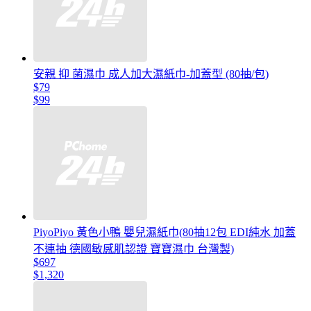
安親 抑 菌濕巾 成人加大濕紙巾-加蓋型 (80抽/包)
$79
$99
PiyoPiyo 黃色小鴨 嬰兒濕紙巾(80抽12包 EDI純水 加蓋
不連抽 德國敏感肌認證 寶寶濕巾 台灣製)
$697
$1,320