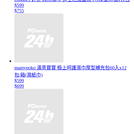
$599
$755
mamypoko 滿意寶寶 極上呵護濕巾厚型補充包60入x12
包/箱(濕紙巾)
$599
$699