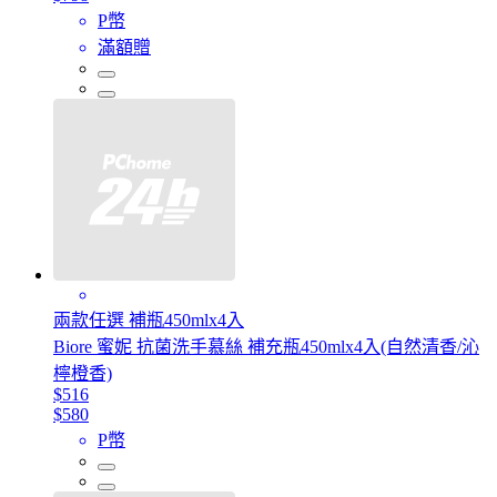
P幣
滿額贈
兩款任選 補瓶450mlx4入
Biore 蜜妮 抗菌洗手慕絲 補充瓶450mlx4入(自然清香/沁
檸橙香)
$516
$580
P幣