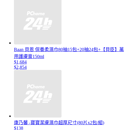
Baan 貝恩 保養柔濕巾80抽15包+20抽24包+【貝臣】萬
用護膚膏150ml
$1,684
$2,854
康乃馨 -寶寶潔膚濕巾超厚尺寸(80片x2包/組)
$138