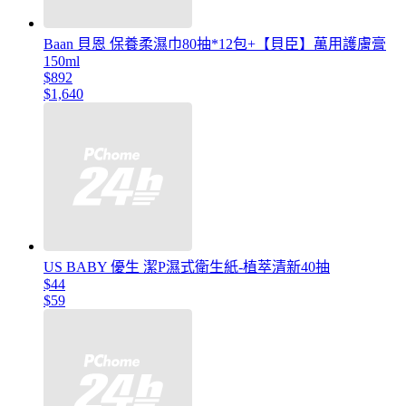
Baan 貝恩 保養柔濕巾80抽*12包+【貝臣】萬用護膚膏
150ml
$892
$1,640
US BABY 優生 潔P濕式衛生紙-植萃清新40抽
$44
$59