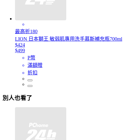
最高折180
LION 日本獅王 敏弱肌專用洗手慕斯補充瓶700ml
$424
$499
P幣
滿額贈
折扣
別人也看了