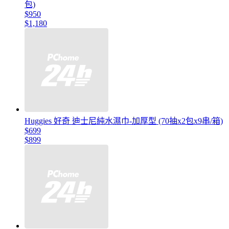
包)
$950
$1,180
Huggies 好奇 迪士尼純水濕巾-加厚型 (70抽x2包x9串/箱)
$699
$899