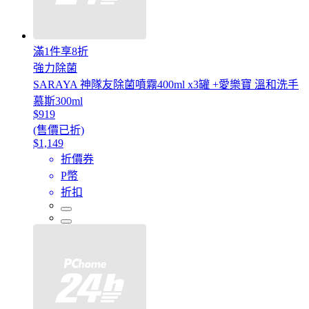
滿1件享8折
強力除菌
SARAYA 神隊友除菌噴霧400ml x3罐 +愛樂寶 溫和洗手
慕斯300ml
$919
(售價已折)
$1,149
折價券
P幣
折扣