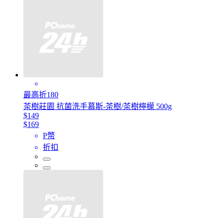
最高折180
茶樹莊園 抗菌洗手慕斯-茶樹/茶樹檸檬 500g
$149
$169
P幣
折扣