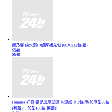
康乃馨 純水濕巾超厚補充包 (80片x12包/箱)
$540
$648
Huggies 好奇 嬰兒加厚型濕巾/濕紙巾 3包/串(加厚型80抽
(有蓋)/一般型100抽(無蓋))