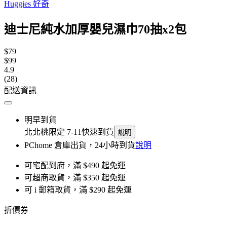
Huggies 好奇
迪士尼純水加厚嬰兒濕巾70抽x2包
$79
$99
4.9
(28)
配送資訊
明早到貨
北北桃限定 7-11快速到貨
說明
PChome 倉庫出貨，24小時到貨
說明
可宅配到府，滿 $490 起免運
可超商取貨，滿 $350 起免運
可 i 郵箱取貨，滿 $290 起免運
折價券