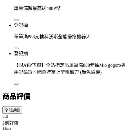
單筆滿額最高送488P幣
登記抽
單筆滿888元抽科沃斯全能掃拖機器人
登記抽
【限APP下單】全站指定品單筆滿888元抽Mio gogoro專
用記錄器、國際牌掌上型電鬍刀 (顏色隨機)
商品評價
全部評價
5.0
2則評價
趙**