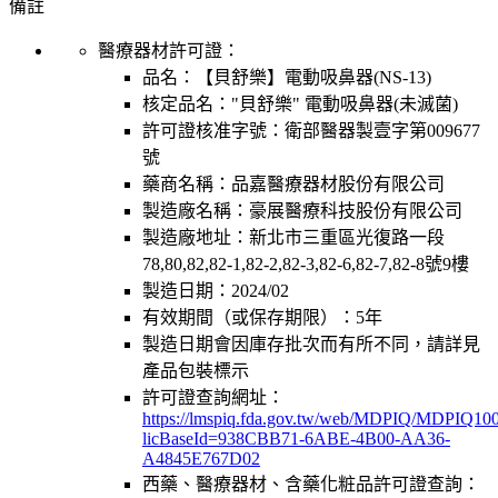
備註
醫療器材許可證：
品名：
【貝舒樂】電動吸鼻器(NS-13)
核定品名：
"貝舒樂" 電動吸鼻器(未滅菌)
許可證核准字號：
衛部醫器製壹字第009677
號
藥商名稱：
品嘉醫療器材股份有限公司
製造廠名稱：
豪展醫療科技股份有限公司
製造廠地址：
新北市三重區光復路一段
78,80,82,82-1,82-2,82-3,82-6,82-7,82-8號9樓
製造日期：
2024/02
有效期間（或保存期限）：
5年
製造日期會因庫存批次而有所不同，請詳見
產品包裝標示
許可證查詢網址：
https://lmspiq.fda.gov.tw/web/MDPIQ/MDPIQ100
licBaseId=938CBB71-6ABE-4B00-AA36-
A4845E767D02
西藥、醫療器材、含藥化粧品許可證查詢：