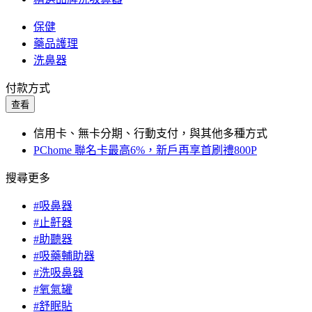
保健
藥品護理
洗鼻器
付款方式
查看
信用卡、無卡分期、行動支付，與其他多種方式
PChome 聯名卡最高6%，新戶再享首刷禮800P
搜尋更多
#吸鼻器
#止鼾器
#助聽器
#吸藥輔助器
#洗吸鼻器
#氧氣罐
#舒眠貼