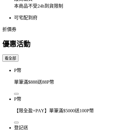
本商品不受24h到貨限制
可宅配到府
折價券
優惠活動
看全部
P幣
單筆滿$888送88P幣
P幣
【限全盈+PAY】單筆滿$5000送100P幣
登記送