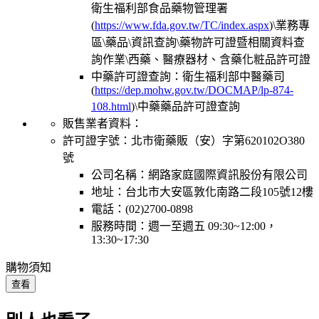
衛生福利部食品藥物管理署
(
https://www.fda.gov.tw/TC/index.aspx
)\業務專
區\藥品\資訊查詢\藥物許可證暨相關資料查
詢作業\西藥、醫療器材、含藥化粧品許可證
中藥許可證查詢：衛生福利部中醫藥司
(
https://dep.mohw.gov.tw/DOCMAP/lp-874-
108.html
)\中藥藥品許可證查詢
販售業者資料：
許可證字號：北市衛藥販（安）字第620102O380
號
公司名稱：網路家庭國際資訊股份有限公司
地址：台北市大安區敦化南路二段105號12樓
電話：(02)2700-0898
服務時間：週一至週五 09:30~12:00，
13:30~17:30
購物須知
查看