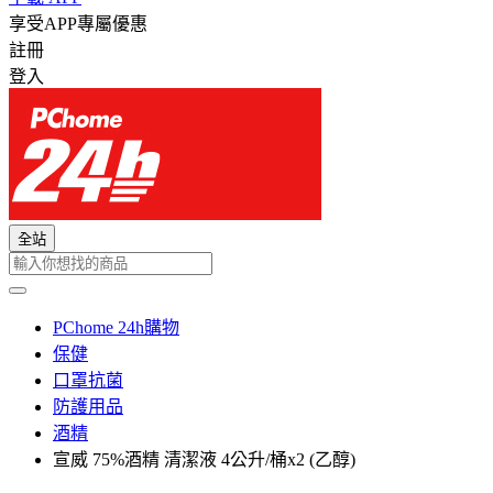
享受APP專屬優惠
註冊
登入
全站
PChome 24h購物
保健
口罩抗菌
防護用品
酒精
宣威 75%酒精 清潔液 4公升/桶x2 (乙醇)