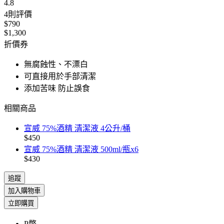
4.8
4
則評價
$790
$1,300
折價券
無腐蝕性、不漂白
可直接用於手部清潔
添加苦味 防止誤食
相關商品
宣威 75%酒精 清潔液 4公升/桶
$450
宣威 75%酒精 清潔液 500ml/瓶x6
$430
追蹤
加入購物車
立即購買
P幣