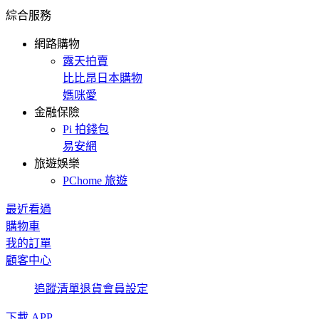
綜合服務
網路購物
露天拍賣
比比昂日本購物
媽咪愛
金融保險
Pi 拍錢包
易安網
旅遊娛樂
PChome 旅遊
最近看過
購物車
我的訂單
顧客中心
追蹤清單
退貨
會員設定
下載 APP