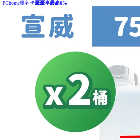
PChome聯名卡
筆筆享最高
6%