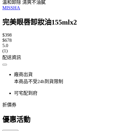
溫和卸除 清爽不油膩
MISSHA
完美眼唇卸妝油155mlx2
$398
$678
5.0
(1)
配送資訊
廠商出貨
本商品不受24h到貨限制
可宅配到府
折價券
優惠活動