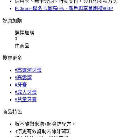
信用卡、無卡分期、行動支付，與其他多種方式
PChome 聯名卡最高6%，新戶再享首刷禮800P
好康加購
選擇加購
0
件商品
搜尋更多
#高露潔牙膏
#高露潔
#牙膏
#成人牙膏
#兒童牙膏
商品特色
胺基酸微米泡+超強鋅配方。
3倍更有效幫助去除牙菌斑