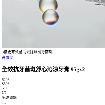
3倍更有效幫助去除深層牙菌斑
高露潔
全效抗牙菌斑舒心沁涼牙膏 95gx2
$298
$596
5.0
(7)
配送資訊