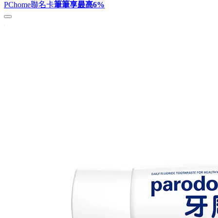
PChome聯名卡
筆筆享最高
6%