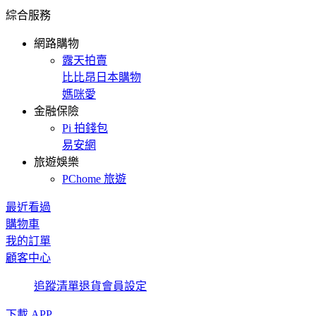
綜合服務
網路購物
露天拍賣
比比昂日本購物
媽咪愛
金融保險
Pi 拍錢包
易安網
旅遊娛樂
PChome 旅遊
最近看過
購物車
我的訂單
顧客中心
追蹤清單
退貨
會員設定
下載 APP