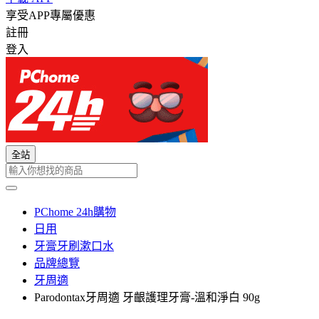
享受APP專屬優惠
註冊
登入
全站
PChome 24h購物
日用
牙膏牙刷漱口水
品牌總覽
牙周適
Parodontax牙周適 牙齦護理牙膏-溫和淨白 90g