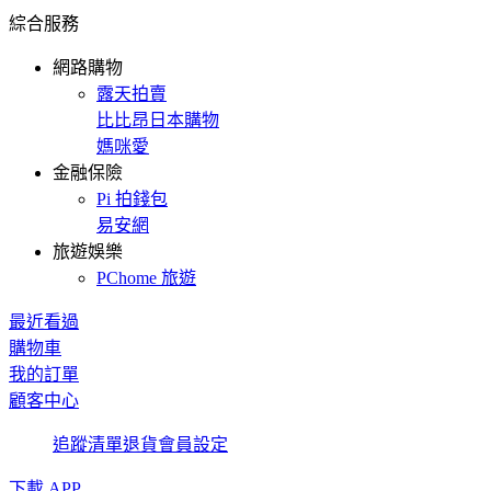
綜合服務
網路購物
露天拍賣
比比昂日本購物
媽咪愛
金融保險
Pi 拍錢包
易安網
旅遊娛樂
PChome 旅遊
最近看過
購物車
我的訂單
顧客中心
追蹤清單
退貨
會員設定
下載 APP