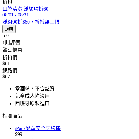
折扣
口腔清潔 滿額現折60
08/01
-
08/31
滿$490折$60，折抵無上限
說明
5.0
1
則評價
驚喜優惠
折扣價
$611
網路價
$671
零酒精，不含麩質
兒童成人均適用
西班牙原裝進口
相關商品
iPana兒童安全牙線棒
$99