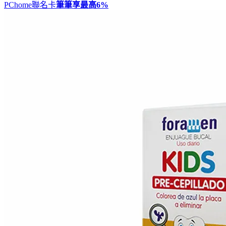
PChome聯名卡
筆筆享最高
6%