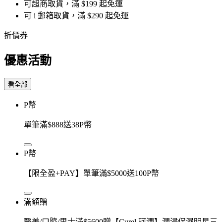
可超商取貨，滿 $199 起免運
可 i 郵箱取貨，滿 $290 起免運
折價券
優惠活動
看全部
P幣
單筆滿$888送38P幣
P幣
【限全盈+PAY】單筆滿$5000送100P幣
滿額贈
醫美/口腔/男士滿$5600贈【Curel 珂潤】潤浸保濕明星三