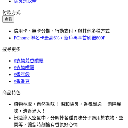
除臭洗衣精
付款方式
查看
信用卡、無卡分期、行動支付，與其他多種方式
PChome 聯名卡最高6%，新戶再享首刷禮800P
搜尋更多
#衣物芳香噴霧
#衣物噴霧
#香氛袋
#香香豆
商品特色
植物萃取，自然香味！ 溫和除臭，香氛飄逸！ 消除異
味，清香迷人！
迅速滲入空氣中，分解掉各種異味分子適用於衣物、空
間等，讓您時刻擁有香氛好心情