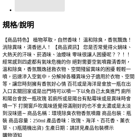
規格/說明
【商品特色】 植物萃取，自然香味！ 溫和除臭，香氛飄逸！
消除異味，清香迷人！ 【商品資訊】 您是否常覺得火鍋味、
大熱天的汗味、菸酒味、油煙味 零味很讓人困擾呢？？！！
經常感到四處都有氣味危機的你 絕對需要空氣噴霧清香劑，
溫和除臭，香氛飄逸拯救衣物、空間殘留異味的困擾 輕輕一
噴，迅速滲入空氣中，分解掉各種異味分子適用於衣物、空間
等，讓您時刻擁有香氛好心情 百花或是海洋是會放一瓶在出
入口玄關回家或是出門時可以噴一下以免自己太臭進門 廁所
和陽台會放一瓶玫瑰 若廁所或是陽台有點霉味或是異味時會
噴一下 打開窗戶吹風味道覺得滿剛好的也不會太濃或是太淡
到沒味道∼ 商品名稱：環境除臭衣物香氛噴霧 商品包裝：瓶
裝 商品容量：250ml 產品香味：玫瑰、海洋、百花香、薰衣
草、{3瓶隨機出貨} 生產日期：請詳見產品包裝標示
購物須知