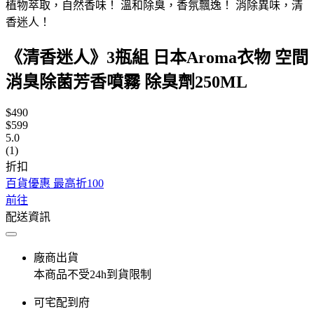
植物萃取，自然香味！ 溫和除臭，香氛飄逸！ 消除異味，清
香迷人！
《清香迷人》3瓶組 日本Aroma衣物 空間
消臭除菌芳香噴霧 除臭劑250ML
$490
$599
5.0
(1)
折扣
百貨優惠 最高折100
前往
配送資訊
廠商出貨
本商品不受24h到貨限制
可宅配到府