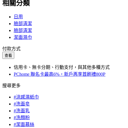
相關分類
日用
臉部清潔
臉部清潔
潔面濕巾
付款方式
查看
信用卡、無卡分期、行動支付，與其他多種方式
PChome 聯名卡最高6%，新戶再享首刷禮800P
搜尋更多
#涼感濕紙巾
#洗面皂
#洗面乳
#洗顏粉
#潔面慕絲