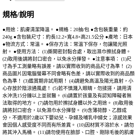
規格/說明
●用途：肌膚清潔降溫。 ●規格：20抽/包 ●含包裝重量：約
240g ●含包裝尺寸：約長12.2×寬4.8×高21.5公分 ●產地：日本
●物流方式：常溫。 ●保存方法：常溫下保存，勿讓陽光照
射。 ●使用方法： (1)撕開密封黏合處，取出濕巾擦拭身體。
(2)取用後請將封口密合，以免水分揮發。 ●注意事項： (1)尺
寸為手工測量略有誤差，請以實際收到的商品尺寸為準！ (2)
商品圖片因電腦螢幕不同會略有色差，請以實際收到的商品顏
色為準！ (3)鑑賞期非試用期！ (4)請避免高溫及陽光直射，小
心存放於陰涼通風處！ (5)若不慎濺入眼睛，勿揉搓，請用清
水沖洗15分鐘以上並就醫。 (6)請置於孩童及有認知障礙者無
法取得的地方。 (7)請勿用於擦拭身體以外之用途。 (8)取用後
請將封口密合，以免濕巾水分揮發。 (9)含薄荷醇、乙醇成
分，不適用於2歲以下嬰幼兒、孕婦及哺乳中婦女；涼感效果
會因個人感受度不同而有所差異。 (10)因材質不溶於水，請勿
將其沖入馬桶。 (11)請勿使用在臉部、口腔、剛除毛後的肌膚