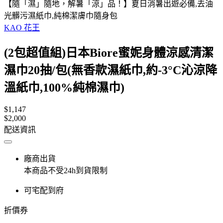
【隨「濕」隨地，解暑「涼」品！】夏日消暑出遊必備,去油
光髒污濕紙巾,純棉潔膚巾隨身包
KAO 花王
(2包超值組)日本Biore蜜妮身體涼感清潔
濕巾20抽/包(無香款濕紙巾,約-3°C沁涼降
溫紙巾,100%純棉濕巾)
$1,147
$2,000
配送資訊
廠商出貨
本商品不受24h到貨限制
可宅配到府
折價券