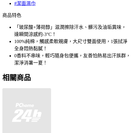
#潔面濕巾
商品特色
「玻尿酸+薄荷醇」滋潤擦除汗水、髒污及油垢異味，
達瞬間涼感約-3°C！
100%純棉，觸感柔軟親膚，大尺寸雙面使用，1張拭淨
全身悶熱黏膩！
0香料不串味，輕巧隨身包便攜，友善怕熱易出汗族群，
潔淨消暑一夏！
相關商品