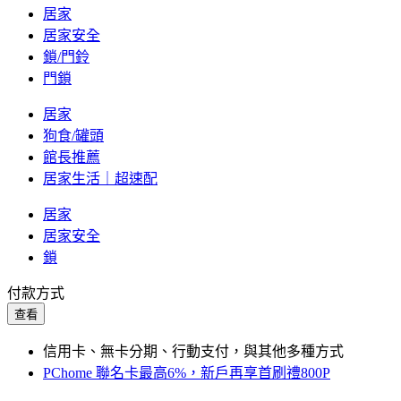
居家
居家安全
鎖/門鈴
門鎖
居家
狗食/罐頭
館長推薦
居家生活｜超速配
居家
居家安全
鎖
付款方式
查看
信用卡、無卡分期、行動支付，與其他多種方式
PChome 聯名卡最高6%，新戶再享首刷禮800P