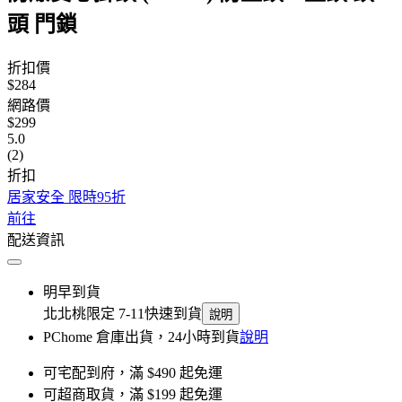
頭 門鎖
折扣價
$284
網路價
$299
5.0
(2)
折扣
居家安全 限時95折
前往
配送資訊
明早到貨
北北桃限定 7-11快速到貨
說明
PChome 倉庫出貨，24小時到貨
說明
可宅配到府，滿 $490 起免運
可超商取貨，滿 $199 起免運