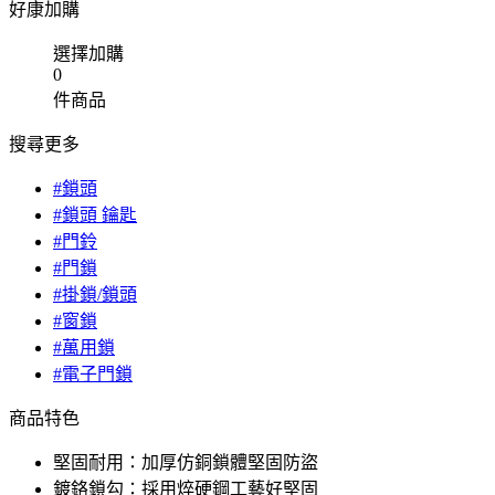
好康加購
選擇加購
0
件商品
搜尋更多
#鎖頭
#鎖頭 鑰匙
#門鈴
#門鎖
#掛鎖/鎖頭
#窗鎖
#萬用鎖
#電子門鎖
商品特色
堅固耐用：加厚仿銅鎖體堅固防盜
鍍鉻鎖勾：採用焠硬鋼工藝好堅固