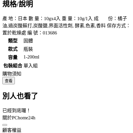
規格/說明
產 地：日本 數 量：10gx4入 重 量：10g/1入 成 份：橘子
油,過炭酸蘇打,炭酸鹽,界面活性劑, 酵素,色素,香料 保存方式：
置於乾燥處 編 號：013686
類型
固體
款式
瓶裝
1-200ml
容量
包裝組合
單入組
購物須知
查看
別人也看了
已經到底囉！
關於PChome24h
顧客權益