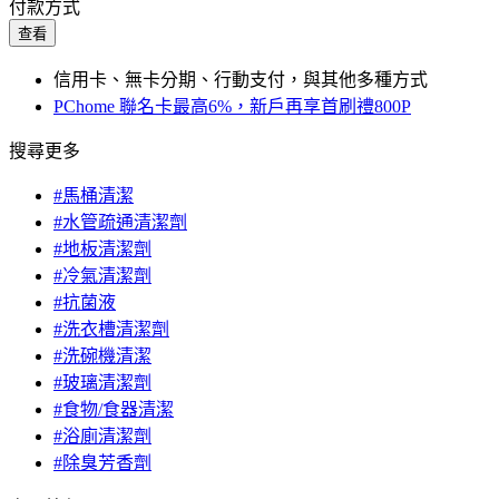
付款方式
查看
信用卡、無卡分期、行動支付，與其他多種方式
PChome 聯名卡最高6%，新戶再享首刷禮800P
搜尋更多
#馬桶清潔
#水管疏通清潔劑
#地板清潔劑
#冷氣清潔劑
#抗菌液
#洗衣槽清潔劑
#洗碗機清潔
#玻璃清潔劑
#食物/食器清潔
#浴廁清潔劑
#除臭芳香劑