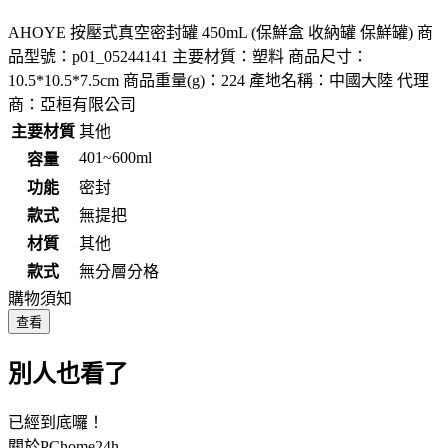
AHOYE 按壓式真空密封罐 450mL (保鮮盒 收納罐 保鮮罐) 商
品型號：p01_05244141 主要材質：塑料 商品尺寸：
10.5*10.5*7.5cm 商品重量(g)：224 產地名稱：中國大陸 代理
商：亞桓有限公司
主要材質
其他
401~600ml
容量
功能
密封
款式
無提把
材質
其他
款式
無分層分格
購物須知
查看
別人也看了
已經到底囉！
關於PChome24h