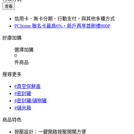
查看
信用卡、無卡分期、行動支付，與其他多種方式
PChome 聯名卡最高6%，新戶再享首刷禮800P
好康加購
選擇加購
0
件商品
搜尋更多
#真空保鮮盒
#密封罐
#密封罐/儲物罐
#儲米箱
商品特色
按壓設計：一鍵開啟按壓開關方便