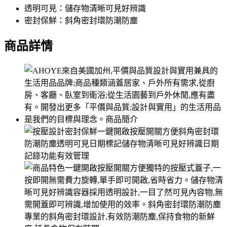
透明可見：儲存物清晰可見好辨識
密封保鮮：斜角密封環防潮防塵
商品詳情