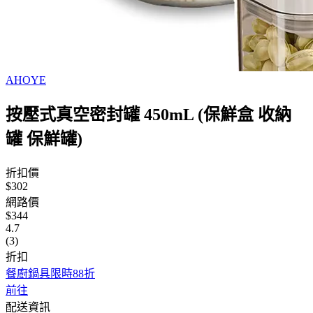
AHOYE
按壓式真空密封罐 450mL (保鮮盒 收納
罐 保鮮罐)
折扣價
$302
網路價
$344
4.7
(3)
折扣
餐廚鍋具限時88折
前往
配送資訊