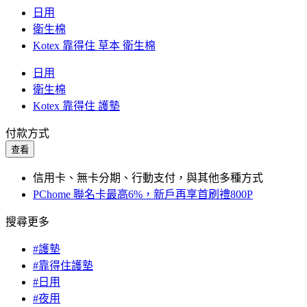
日用
衛生棉
Kotex 靠得住 草本 衛生棉
日用
衛生棉
Kotex 靠得住 護墊
付款方式
查看
信用卡、無卡分期、行動支付，與其他多種方式
PChome 聯名卡最高6%，新戶再享首刷禮800P
搜尋更多
#護墊
#靠得住護墊
#日用
#夜用