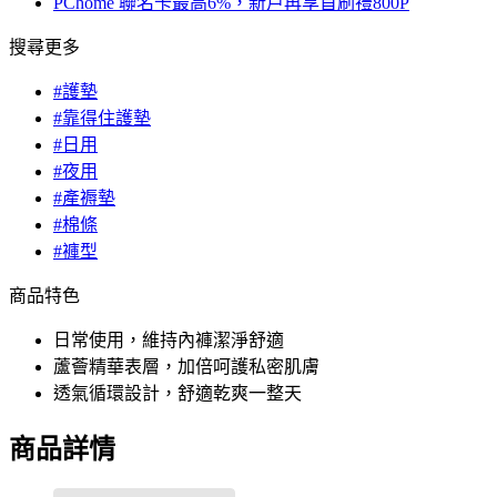
PChome 聯名卡最高6%，新戶再享首刷禮800P
搜尋更多
#護墊
#靠得住護墊
#日用
#夜用
#產褥墊
#棉條
#褲型
商品特色
日常使用，維持內褲潔淨舒適
蘆薈精華表層，加倍呵護私密肌膚
透氣循環設計，舒適乾爽一整天
商品詳情