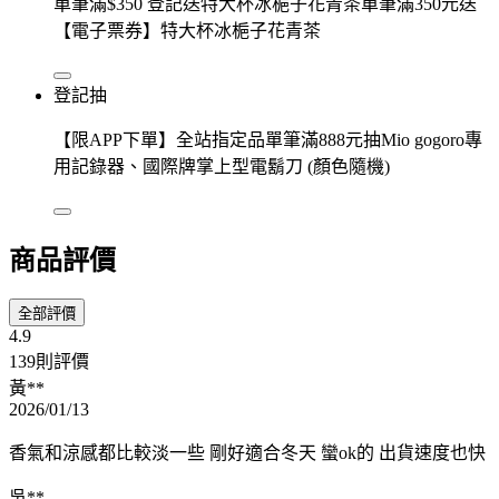
單筆滿$350 登記送特大杯冰梔子花青茶單筆滿350元送
【電子票券】特大杯冰梔子花青茶
登記抽
【限APP下單】全站指定品單筆滿888元抽Mio gogoro專
用記錄器、國際牌掌上型電鬍刀 (顏色隨機)
商品評價
全部評價
4.9
139則評價
黃**
2026/01/13
香氣和涼感都比較淡一些 剛好適合冬天 蠻ok的 出貨速度也快
吳**