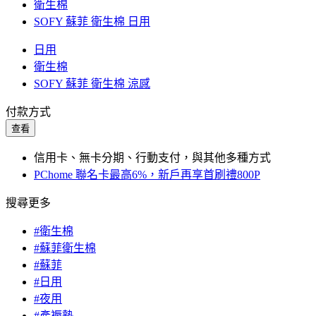
衛生棉
SOFY 蘇菲 衛生棉 日用
日用
衛生棉
SOFY 蘇菲 衛生棉 涼感
付款方式
查看
信用卡、無卡分期、行動支付，與其他多種方式
PChome 聯名卡最高6%，新戶再享首刷禮800P
搜尋更多
#衛生棉
#蘇菲衛生棉
#蘇菲
#日用
#夜用
#產褥墊