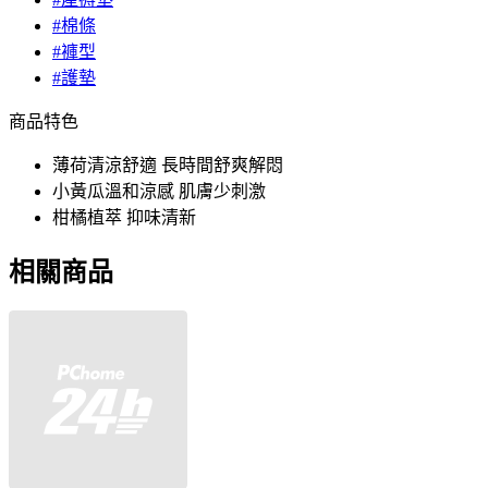
#棉條
#褲型
#護墊
商品特色
薄荷清涼舒適 長時間舒爽解悶
小黃瓜溫和涼感 肌膚少刺激
柑橘植萃 抑味清新
相關商品