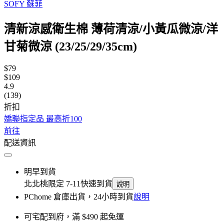
SOFY 蘇菲
清新涼感衛生棉 薄荷清涼/小黃瓜微涼/洋
甘菊微涼 (23/25/29/35cm)
$79
$109
4.9
(139)
折扣
嬌聯指定品 最高折100
前往
配送資訊
明早到貨
北北桃限定 7-11快速到貨
說明
PChome 倉庫出貨，24小時到貨
說明
可宅配到府，滿 $490 起免運