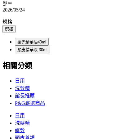
鄭**
2026/05/24
規格
選擇
柔光精華油40ml
頭皮精華液 30ml
相關分類
日用
洗髮精
館長推薦
P&G嚴選商品
日用
洗髮精
護髮
頭皮養護