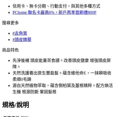
信用卡、無卡分期、行動支付，與其他多種方式
PChome 聯名卡最高6%，新戶再享首刷禮800P
搜尋更多
#去角質
#頭皮精華
商品特色
先淨後補 頭皮能量茶食譜。改善頭皮健康 增強頭皮屏
障。
天然洗護養出原生豐盈髮。蘊含維他命E，一抹瞬吸收
柔順0毛躁
源自天然植物萃取，蘊含側柏葉及薑根精粹。配方煥活
生機 根源防斷 鞏固髮根
規格/說明