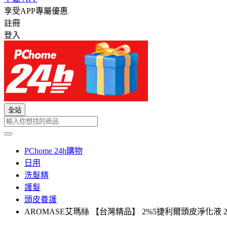
享受APP專屬優惠
註冊
登入
全站
PChome 24h購物
日用
洗髮精
護髮
頭皮養護
AROMASE艾瑪絲 【台灣精品】 2%5捷利爾頭皮淨化液 26