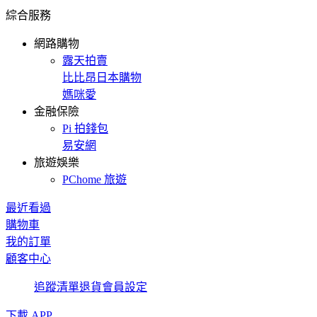
綜合服務
網路購物
露天拍賣
比比昂日本購物
媽咪愛
金融保險
Pi 拍錢包
易安網
旅遊娛樂
PChome 旅遊
最近看過
購物車
我的訂單
顧客中心
追蹤清單
退貨
會員設定
下載 APP