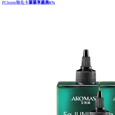
PChome聯名卡
筆筆享最高
6%