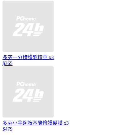
多芬一分鐘護髮精華 x3
$365
多芬小金碗胺基酸修護髮膜 x3
$479