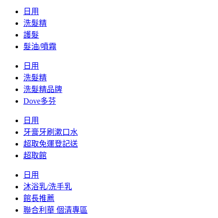
日用
洗髮精
護髮
髮油/噴霧
日用
洗髮精
洗髮精品牌
Dove多芬
日用
牙膏牙刷漱口水
超取免運登記送
超取館
日用
沐浴乳/洗手乳
館長推薦
聯合利華 個清專區