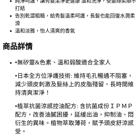
純淨呵護，讓秀髮潔淨更健康 溫和洗淨，使髮絲柔順不
打結
告別乾澀粗糙，給秀髮溫柔呵護，長髮也能回復水潤柔
滑
溫和淡雅，怡人清爽的香氣
商品詳情
•無矽靈&色素、溫和弱酸適合全家人
•日本全方位淨護技術: 維持毛孔暢通不阻塞，
減少頭皮刺激及髮絲上的皮脂殘留，長時間維
持清爽潔淨！
•植萃抗菌涼感控油配方: 含抗菌成份ＩＰＭＰ
配方，改善油膩困擾，延緩出油，抑制油、悶
衍生的異味。植物萃取薄荷，賦予頭皮舒涼感
受。