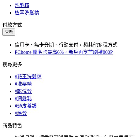
洗髮精
植萃洗髮精
付款方式
查看
信用卡、無卡分期、行動支付，與其他多種方式
PChome 聯名卡最高6%，新戶再享首刷禮800P
搜尋更多
#花王洗髮精
#洗髮精
#乾洗髮
#潤髮乳
#頭皮養護
#護髮
商品特色