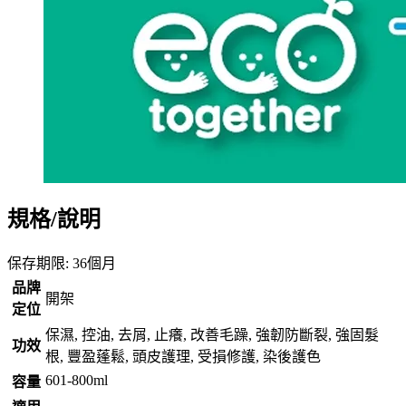
規格/說明
保存期限: 36個月
品牌
開架
定位
保濕, 控油, 去屑, 止癢, 改善毛躁, 強韌防斷裂, 強固髮
功效
根, 豐盈蓬鬆, 頭皮護理, 受損修護, 染後護色
601-800ml
容量