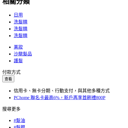
相關分類
日用
洗髮精
洗髮精
洗髮精
美妝
沙龍髮品
護髮
付款方式
查看
信用卡、無卡分期、行動支付，與其他多種方式
PChome 聯名卡最高6%，新戶再享首刷禮800P
搜尋更多
#髮油
#髮膜