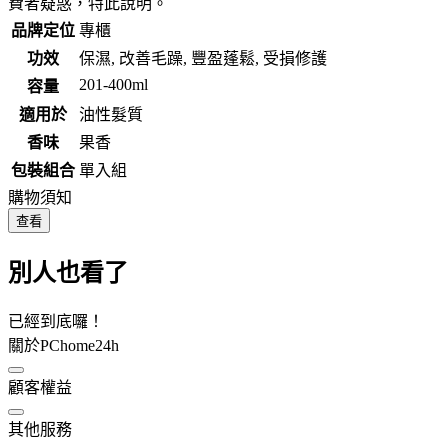
費者疑惑，特此說明。
品牌定位
專櫃
功效
保濕, 改善毛躁, 豐盈蓬鬆, 受損修護
201-400ml
容量
適用於
油性髮質
香味
果香
包裝組合
單入組
購物須知
查看
別人也看了
已經到底囉！
關於PChome24h
顧客權益
其他服務