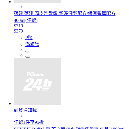
落建 落建 頭皮洗髮露-潔淨健髮配方/保濕豐厚配方
400ml(任選)
$319
$379
P幣
滿額贈
到貨通知我
任選1件享95折