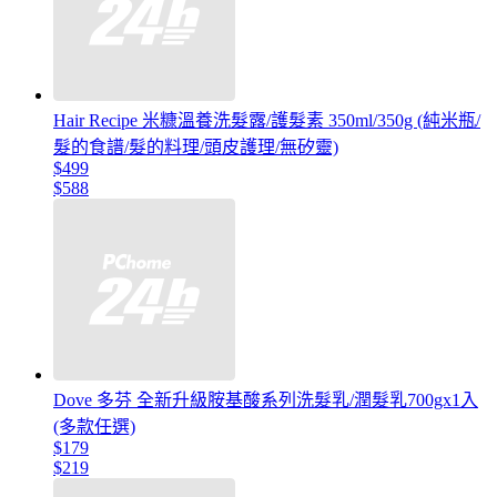
Hair Recipe 米糠溫養洗髮露/護髮素 350ml/350g (純米瓶/
髮的食譜/髮的料理/頭皮護理/無矽靈)
$499
$588
Dove 多芬 全新升級胺基酸系列洗髮乳/潤髮乳700gx1入
(多款任選)
$179
$219