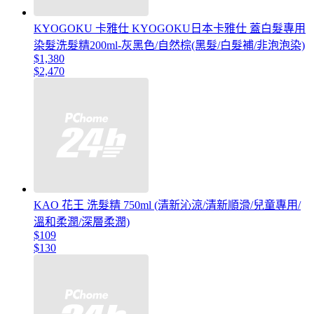
KYOGOKU 卡雅仕 KYOGOKU日本卡雅仕 蓋白髮專用
染髮洗髮精200ml-灰黑色/自然棕(黑髮/白髮補/非泡泡染)
$1,380
$2,470
KAO 花王 洗髮精 750ml (清新沁涼/清新順滑/兒童專用/
溫和柔潤/深層柔潤)
$109
$130