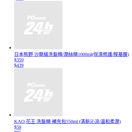
日本熊野 沙龍級洗髮精/潤絲精1000ml(保濕修護/胺基酸)
$359
$439
KAO 花王 洗髮精 補充包550ml (清新沁涼/溫和柔潤)
$59