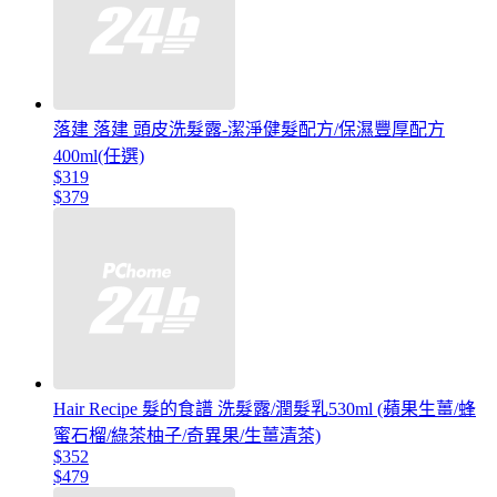
落建 落建 頭皮洗髮露-潔淨健髮配方/保濕豐厚配方
400ml(任選)
$319
$379
Hair Recipe 髮的食譜 洗髮露/潤髮乳530ml (蘋果生薑/蜂
蜜石榴/綠茶柚子/奇異果/生薑清茶)
$352
$479