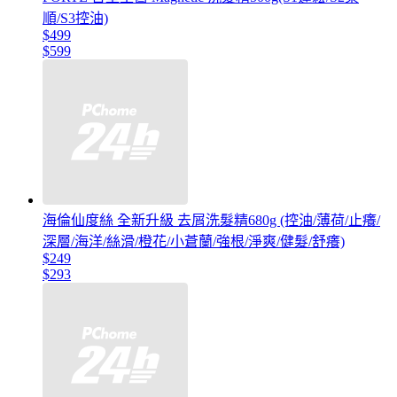
順/S3控油)
$499
$599
海倫仙度絲 全新升級 去屑洗髮精680g (控油/薄荷/止癢/
深層/海洋/絲滑/橙花/小蒼蘭/強根/淨爽/健髮/舒癢)
$249
$293