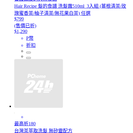
Hair Recipe 髮的食譜 洗髮露510ml_3入組 (薑根清茶/玫
瑰蜜香茶/柚子清茶/無花果白茶) 任選
$799
(售價已折)
$1,290
P幣
折扣
最高折180
台灣茶萃取洗髮 無矽靈配方