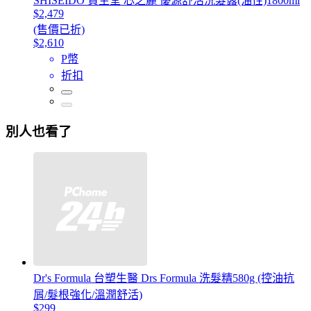
SHISEIDO 資生堂 芯之麗 優源舒活洗髮露(油性)1800ml
$2,479
(售價已折)
$2,610
P幣
折扣
別人也看了
Dr's Formula 台塑生醫 Drs Formula 洗髮精580g (控油抗
屑/髮根強化/溫潤舒活)
$299