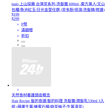
tsaio 上山採藥 台灣茶系列-洗髮露 600ml -東方美人/文山
包種/魚池紅玉/日光金萱任選 (茶多酚/保濕/洗髮精/修護)
$199
$299
P幣
滿額贈
折扣
天然食材養護頭皮概念
Hair Recipe 髮的食譜/髮的料理 洗髮露/潤髮乳530ml 3入
組 (蘋果生薑/蜂蜜石榴/綠茶柚子/生薑清茶)