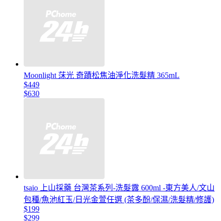
Moonlight 莯光 奇蹟松焦油淨化洗髮精 365mL
$449
$630
tsaio 上山採藥 台灣茶系列-洗髮露 600ml -東方美人/文山
包種/魚池紅玉/日光金萱任選 (茶多酚/保濕/洗髮精/修護)
$199
$299