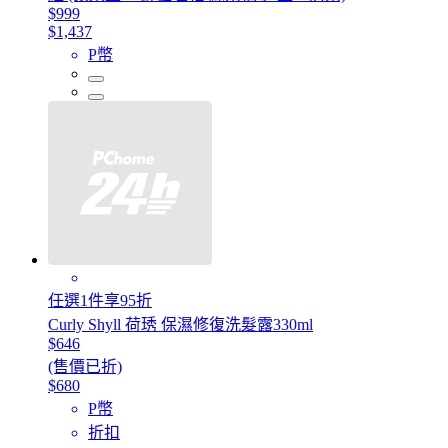
$999
$1,437
P幣
任選1件享95折
Curly Shyll 荷琇 保濕修復洗髮露330ml
$646
(售價已折)
$680
P幣
折扣