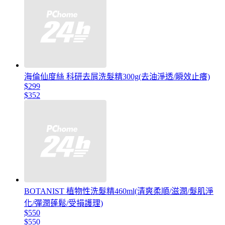
海倫仙度絲 科研去屑洗髮精300g(去油淨透/瞬效止癢)
$299
$352
BOTANIST 植物性洗髮精460ml(清爽柔順/滋潤/髮肌淨
化/彈潤蓬鬆/受損護理)
$550
$550