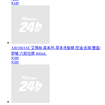
$349
AROMASE 艾瑪絲 森系列-草本洗髮精 控油/去屑/豐盈/
舒敏 六款任選 400mL
$580
$580