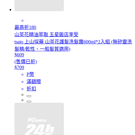
最高折180
山茶花精油萃取 五星飯店享受
tsaio 上山採藥 山茶花護髮洗髮露600ml*2入組 (無矽靈洗
髮精/乾性、一般髮質適用)
$609
(售價已折)
$709
P幣
滿額贈
折扣