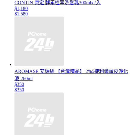
CONTIN 康定 酵素植萃洗髮乳300mlx2入
$1,180
$1,580
AROMASE 艾瑪絲 【台灣精品】 2%5捷利爾頭皮淨化
液 260ml
$350
$350