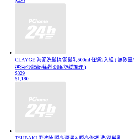
$420
CLAYGE 海泥洗髮精/潤髮乳500ml 任選2入組 ( 無矽靈/
控油/沙龍級/蓬鬆柔順/舒緩調理 )
$829
$1,180
TSUBAKI 思波綺 瞬亮潤澤＆瞬亮修護 洗/潤髮乳