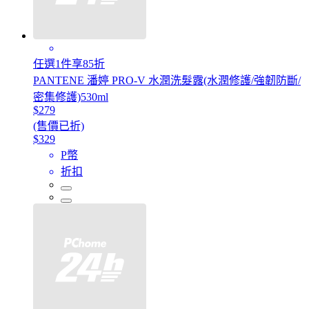
任選1件享85折
PANTENE 潘婷 PRO-V 水潤洗髮露(水潤修護/強韌防斷/
密集修護)530ml
$279
(售價已折)
$329
P幣
折扣