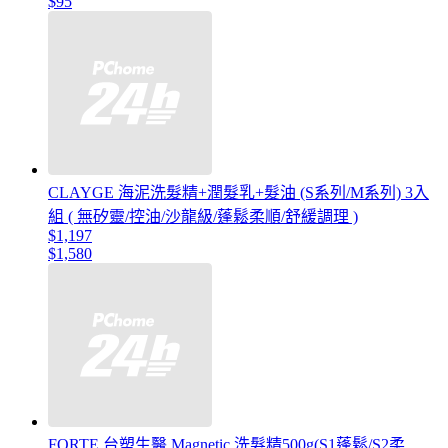
$95
CLAYGE 海泥洗髮精+潤髮乳+髮油 (S系列/M系列) 3入
組 ( 無矽靈/控油/沙龍級/蓬鬆柔順/舒緩調理 )
$1,197
$1,580
FORTE 台塑生醫 Magnetic 洗髮精500g(S1蓬鬆/S2柔