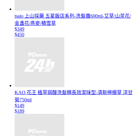
tsaio 上山採藥 五星飯店系列-洗髮露600ml-艾草/山茶花/
金盞花/燕麥/積雪草
$349
$450
KAO 花王 植萃弱酸洗髮精長效潔味型-清新檸檬草 洋甘
菊750ml
$149
$189