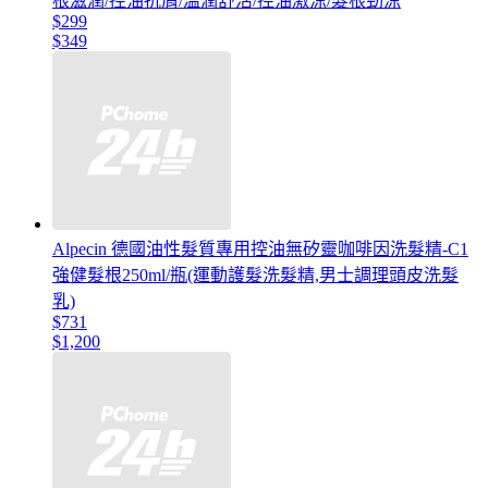
根滋潤/控油抗屑/溫潤舒活/控油激涼/髮根勁涼
$299
$349
Alpecin 德國油性髮質專用控油無矽靈咖啡因洗髮精-C1
強健髮根250ml/瓶(運動護髮洗髮精,男士調理頭皮洗髮
乳)
$731
$1,200