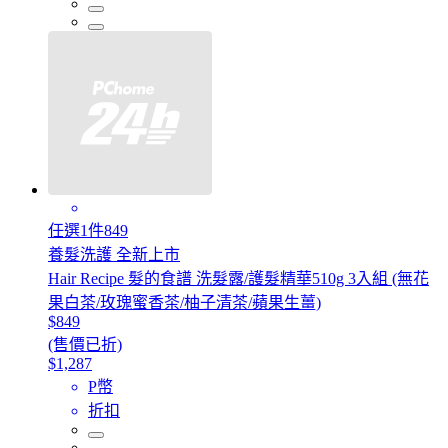
任選1件849
養髮洗護 全新上市
Hair Recipe 髮的食譜 洗髮露/護髮精華510g 3入組 (無花
果白茶/玫瑰蜜香茶/柚子清茶/蘋果生薑)
$849
(售價已折)
$1,287
P幣
折扣