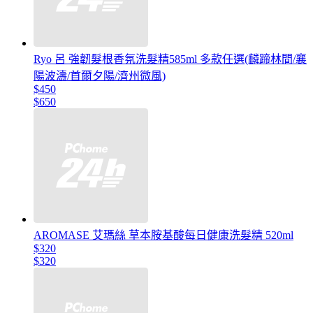
Ryo 呂 強韌髮根香氛洗髮精585ml 多款任選(麟蹄林間/襄
陽波濤/首爾夕陽/濟州微風)
$450
$650
AROMASE 艾瑪絲 草本胺基酸每日健康洗髮精 520ml
$320
$320