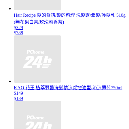
Hair Recipe 髮的食譜/髮的料理 洗髮露/潤髮/護髮乳 510g
(無花果白茶/玫瑰蜜香茶)
$329
$388
KAO 花王 植萃弱酸洗髮精涼感控油型-沁涼薄荷750ml
$149
$189