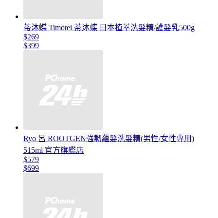
蒂沐蝶 Timotei 蒂沐蝶 日本植萃洗髮精/護髮乳500g
$269
$399
Ryo 呂 ROOTGEN強韌蘊髮洗髮精(男性/女性專用)
515ml 官方旗艦店
$579
$699