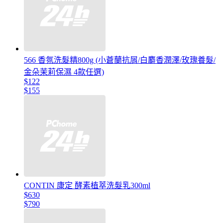
566 香氛洗髮精800g (小蒼蘭抗屑/白麝香潤澤/玫瑰養髮/
金朵茉莉保濕 4款任選)
$122
$155
CONTIN 康定 酵素植萃洗髮乳300ml
$630
$790