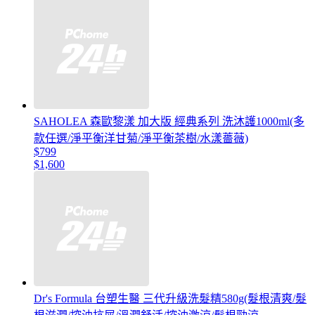
SAHOLEA 森歐黎漾 加大版 經典系列 洗沐護1000ml(多
款任選/淨平衡洋甘菊/淨平衡茶樹/水漾薔薇)
$799
$1,600
Dr's Formula 台塑生醫 三代升級洗髮精580g(髮根清爽/髮