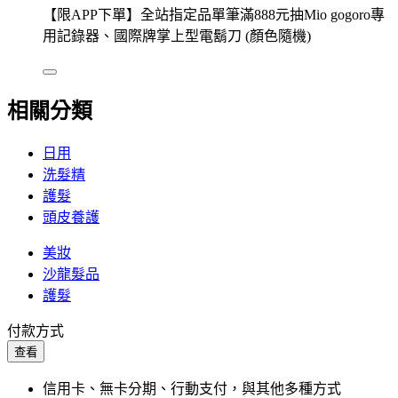
【限APP下單】全站指定品單筆滿888元抽Mio gogoro專
用記錄器、國際牌掌上型電鬍刀 (顏色隨機)
相關分類
日用
洗髮精
護髮
頭皮養護
美妝
沙龍髮品
護髮
付款方式
查看
信用卡、無卡分期、行動支付，與其他多種方式