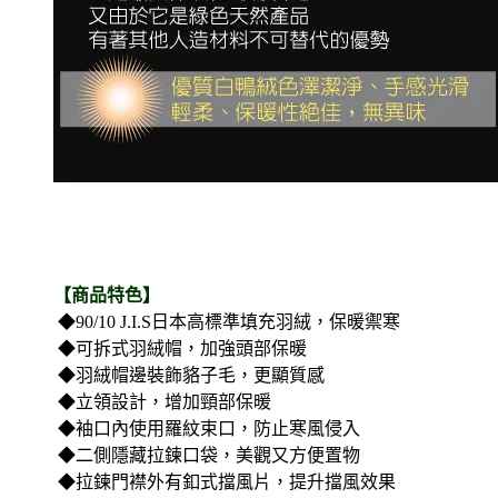
【商品特色】
◆90/10 J.I.S日本高標準填充羽絨，保暖禦寒
◆可拆式羽絨帽，加強頭部保暖
◆羽絨帽邊裝飾貉子毛，更顯質感
◆立領設計，增加頸部保暖
◆袖口內使用羅紋束口，防止寒風侵入
◆二側隱藏拉鍊口袋，美觀又方便置物
◆拉鍊門襟外有釦式擋風片，提升擋風效果