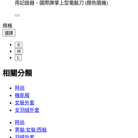
用記錄器、國際牌掌上型電鬍刀 (顏色隨機)
規格
選擇
S
M
L
相關分類
時尚
機能服
女裝外套
女羽絨外套
時尚
男裝/女裝/西裝
羽絨外套