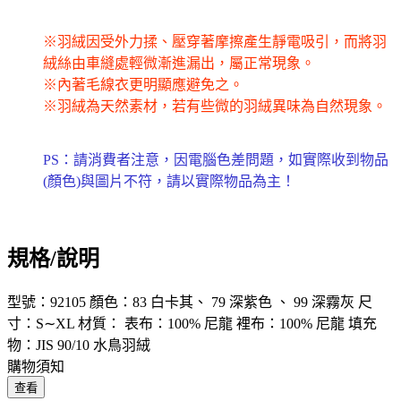
※羽絨因受外力揉、壓穿著摩擦產生靜電吸引，而將羽
絨絲由車縫處輕微漸進漏出，屬正常現象。
※內著毛線衣更明顯應避免之。
※羽絨為天然素材，若有些微的羽絨異味為自然現象。
PS：請消費者注意，因電腦色差問題，如實際收到物品
(顏色)與圖片不符，請以實際物品為主！
規格/說明
型號：92105 顏色：83 白卡其、 79 深紫色 、 99 深霧灰 尺
寸：S∼XL 材質： 表布：100% 尼龍 裡布：100% 尼龍 填充
物：JIS 90/10 水鳥羽絨
購物須知
查看