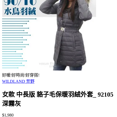
好暖!好時尚!好穿搭!
WILDLAND 荒野
女款 中長版 貉子毛保暖羽絨外套_ 92105
深霧灰
$1,980