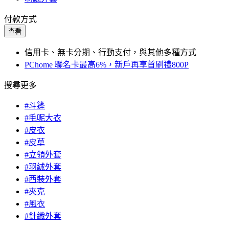
付款方式
查看
信用卡、無卡分期、行動支付，與其他多種方式
PChome 聯名卡最高6%，新戶再享首刷禮800P
搜尋更多
#斗篷
#毛呢大衣
#皮衣
#皮草
#立領外套
#羽絨外套
#西裝外套
#夾克
#風衣
#針織外套