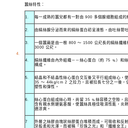
蠶絲特性：
1.
每一成熟的蠶兒都有一對由 900 多個腺細胞組成
2.
由絹絲腺分泌而來的絹絲蛋白初呈液態，由吐絲管
3.
一個蠶繭是由一根 800 ～ 1500 公尺長的絹絲
3000 公尺。
4.
4.
絹絲纖維由內外組織－－絲心蛋白（約 75 ﹪）和絲
構成。
5.
結晶和不結晶性絲心蛋白交互後又平行組成絲心，
35 ～ 44kg/cm 2 之拉力，且被拉長七分之一
塑性和彈性。
6.
絲心蛋白組成絲心時，尚留 35 ﹪絲容積之空隙，
含有親水側鏈氨基酸，使蠶絲具極佳吸濕性能，炎
適涼爽。
7
外層之絲膠由塊狀絲膠蛋白堆積而成，可吸收和反
牙般柔和光澤，而被稱「珍珠之光」和「纖維女王