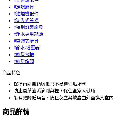
#瓦斯爐配件
#定規廚具
#油煙機配件
#崁入式設備
#特別訂製廚具
#淨水專用龍頭
#單體式廚具
#節水/增壓器
#廚房水槽
#廚房龍頭
商品特色
保持內部風箱與風葉不易積油垢堵塞
防止風葉油垢滴到菜裡，保住全家人健康
能有效降低噪音，防止灰塵與蚊蟲由外面進入室內
商品詳情