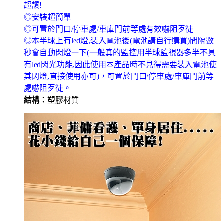
超讚!
◎安裝超簡單
◎可置於門口/停車處/車庫門前等處有效嚇阻歹徒
◎本半球上有led燈,裝入電池後(電池請自行購買)間隔數
秒會自動閃燈一下(一般真的監控用半球監視器多半不具
有led閃光功能,因此使用本產品時不見得需要裝入電池使
其閃燈,直接使用亦可)，可置於門口/停車處/車庫門前等
處嚇阻歹徒。
結構：
塑膠材質