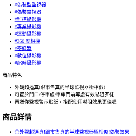
#偽裝型監視器
#偽裝監視器
#監控攝影機
#專業攝影機
#運動攝影機
#360 度相機
#密錄器
#數位攝影機
#縮時攝影機
商品特色
外觀超逼真!跟市售真的半球監視器極相似!
可置於門口/停車處/車庫門前等處有效嚇阻歹徒
再送你監視警示貼紙，搭配使用嚇阻效果更佳喔
商品詳情
◎外觀超逼真!跟市售真的半球監視器極相似!偽裝效果