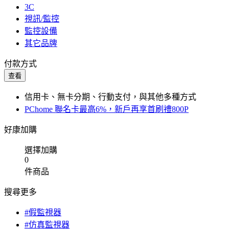
3C
視訊/監控
監控設備
其它品牌
付款方式
查看
信用卡、無卡分期、行動支付，與其他多種方式
PChome 聯名卡最高6%，新戶再享首刷禮800P
好康加購
選擇加購
0
件商品
搜尋更多
#假監視器
#仿真監視器