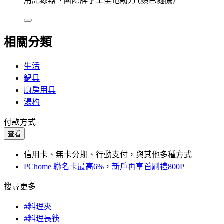
用記錄器、國際牌掌上型電鬍刀 (顏色隨機)
相關分類
生活
鍋具
廚房用具
湯杓
付款方式
查看
信用卡、無卡分期、行動支付，與其他多種方式
PChome 聯名卡最高6%，新戶再享首刷禮800P
搜尋更多
#料理夾
#料理長筷