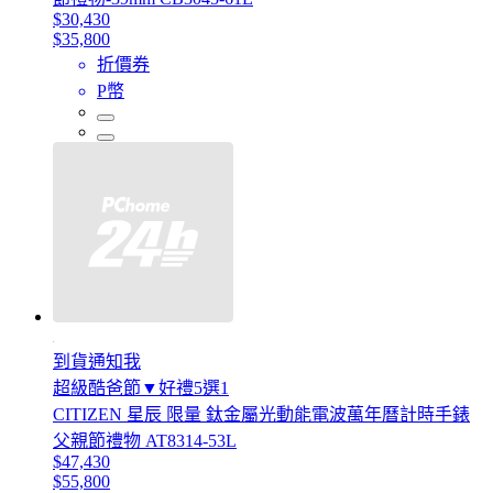
$30,430
$35,800
折價券
P幣
到貨通知我
超級酷爸節▼好禮5選1
CITIZEN 星辰 限量 鈦金屬光動能電波萬年曆計時手錶
父親節禮物 AT8314-53L
$47,430
$55,800