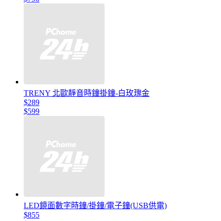
TRENY 北歐靜音時鐘掛鐘-白玫瑰金
$289
$599
LED鏡面數字時鐘/掛鐘/電子鐘(USB供電)
$855