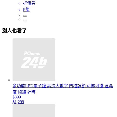
折價券
P幣
別人也看了
多功能LED電子鐘 高清大數字 四檔調節 可擺可掛 溫濕
度 鬧鐘 計時
$399
$1,299