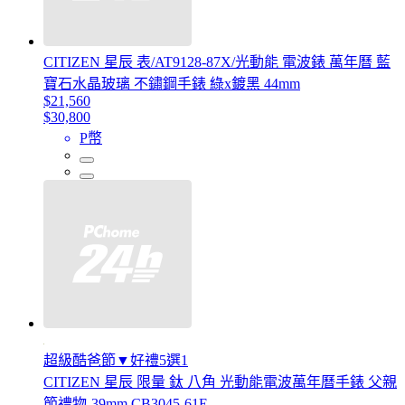
CITIZEN 星辰 表/AT9128-87X/光動能 電波錶 萬年曆 藍
寶石水晶玻璃 不鏽鋼手錶 綠x鍍黑 44mm
$21,560
$30,800
P幣
超級酷爸節▼好禮5選1
CITIZEN 星辰 限量 鈦 八角 光動能電波萬年曆手錶 父親
節禮物-39mm CB3045-61E