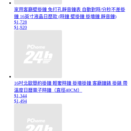
家用客廳壁掛鐘 免打孔靜音鐘表 自動對時/分秒不差掛
鐘 16英寸液晶日歷款 (時鐘 壁掛鐘 掛墻鐘 靜音鐘)
$1,728
$1,920
16吋北歐簡約掛鐘 輕奢時鐘 掛墻掛鐘 客廳鐘錶 掛錶 帶
溫度日曆電子時鐘（直徑40CM）
$1,344
$1,494