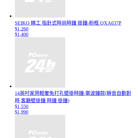
SEIKO 精工 指針式時尚時鐘 掛鐘-粉框 QXA637P
$1,260
$1,400
14英吋家用輕奢免打孔壁掛時鐘-電波鐘款(靜音自動對
時 客廳壁掛鐘 時鐘 掛鐘)
$1,550
$1,990