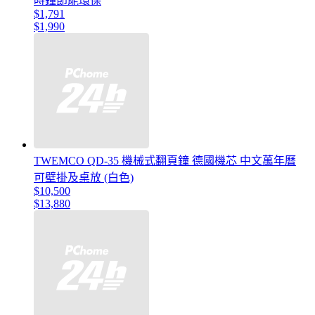
時鐘節能環保
$1,791
$1,990
TWEMCO QD-35 機械式翻頁鐘 德國機芯 中文萬年曆
可壁掛及桌放 (白色)
$10,500
$13,880