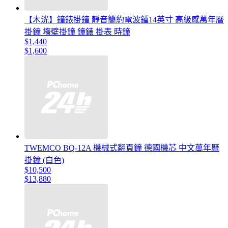
【木洸】鐘錶掛鐘 靜音簡約電波鍾14英寸 高級感萬年曆
掛鐘 墻壁掛鐘 鐘錶 掛表 時鐘
$1,440
$1,600
TWEMCO BQ-12A 機械式翻頁鐘 德國機芯 中文萬年曆
掛鐘 (白色)
$10,500
$13,880