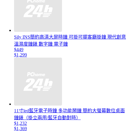
Sily INS簡約高清大屏時鐘 可掛可擺客廳掛鐘 現代創意
溫濕度鐘錶 數字鐘 電子鐘
$449
$1,299
11寸led藍牙電子時鐘 多功能鬧鐘 簡約大螢幕數位桌面
鐘錶（掛立兩用/藍牙自動對時）
$1,232
$1,369