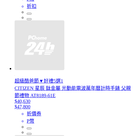
折扣
超級酷爸節▼好禮5選1
CITIZEN 星辰 鈦金屬 光動能電波萬年曆計時手錶 父親
節禮物 AT8189-61E
$40,630
$47,800
折價券
P幣