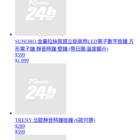
SUNORO 金屬拉絲質感立掛兩用LED電子數字掛鐘 方
形電子鐘 靜音時鐘 壁鐘 (帶日曆/溫度顯示)
$599
$1,099
TRENY 北歐靜音時鐘掛鐘 (6款可選)
$289
$599