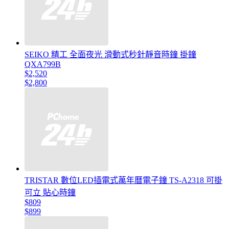
SEIKO 精工 全面夜光 滑動式秒針靜音時鐘 掛鐘
QXA799B
$2,520
$2,800
TRISTAR 數位LED插電式萬年曆電子鐘 TS-A2318 可掛
可立 貼心時鐘
$809
$899