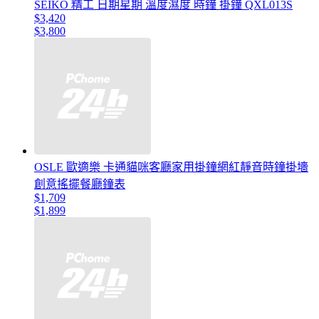
SEIKO 精工 日期星期 溫度濕度 時鐘 掛鐘 QXL013S
$3,420
$3,800
OSLE 歐適樂 卡通貓咪客廳家用掛鐘網紅靜音時鐘掛墻
創意搖擺餐廳鐘表
$1,709
$1,899