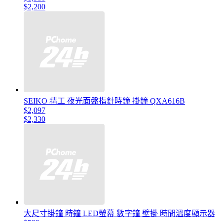
$2,200
SEIKO 精工 夜光面盤指針時鐘 掛鐘 QXA616B
$2,097
$2,330
大尺寸掛鐘 時鐘 LED螢幕 數字鐘 壁掛 時間溫度顯示器