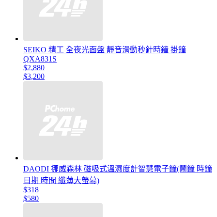
SEIKO 精工 全夜光面盤 靜音滑動秒針時鐘 掛鐘
QXA831S
$2,880
$3,200
DAODI 挪威森林 磁吸式溫濕度計智慧電子鐘(鬧鐘 時鐘
日期 時間 纖薄大螢幕)
$318
$580