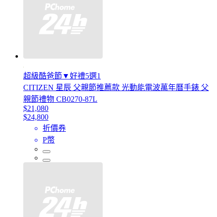
超級酷爸節▼好禮5選1
CITIZEN 星辰 父親節推薦款 光動能電波萬年曆手錶 父
親節禮物 CB0270-87L
$21,080
$24,800
折價券
P幣