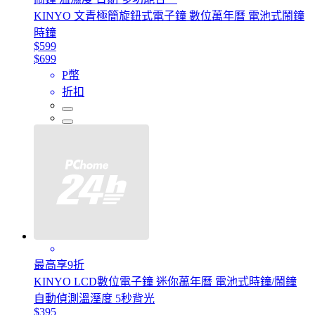
KINYO 文青極簡旋鈕式電子鐘 數位萬年曆 電池式鬧鐘
時鐘
$599
$699
P幣
折扣
最高享9折
KINYO LCD數位電子鐘 迷你萬年曆 電池式時鐘/鬧鐘
自動偵測溫溼度 5秒背光
$395