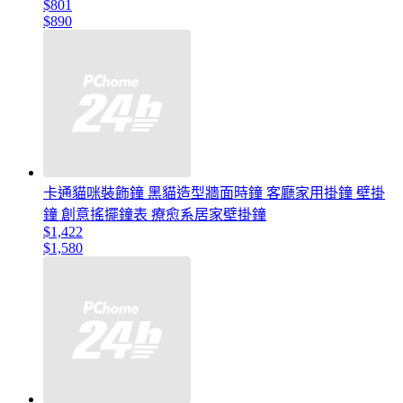
$801
$890
卡通貓咪裝飾鐘 黑貓造型牆面時鐘 客廳家用掛鐘 壁掛
鐘 創意搖擺鐘表 療愈系居家壁掛鐘
$1,422
$1,580