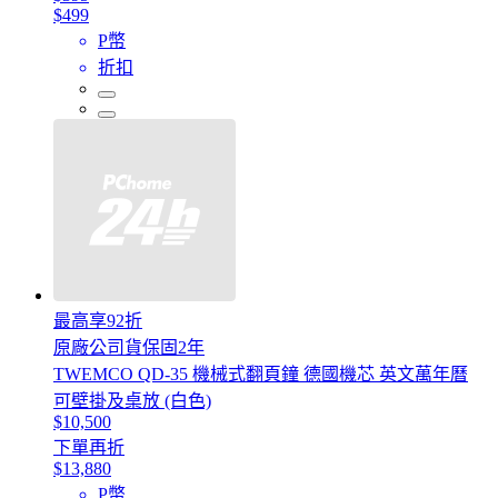
$499
P幣
折扣
最高享92折
原廠公司貨保固2年
TWEMCO QD-35 機械式翻頁鐘 德國機芯 英文萬年曆
可壁掛及桌放 (白色)
$10,500
下單再折
$13,880
P幣