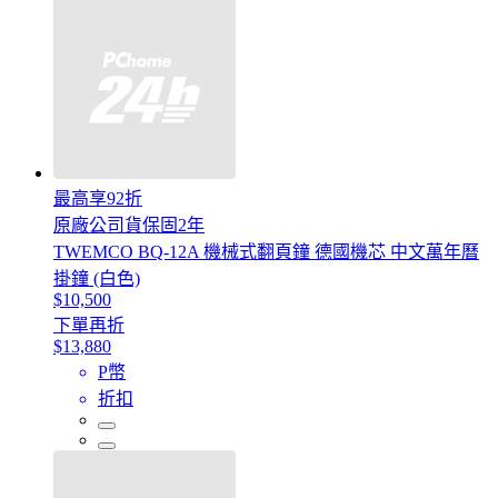
最高享92折
原廠公司貨保固2年
TWEMCO BQ-12A 機械式翻頁鐘 德國機芯 中文萬年曆
掛鐘 (白色)
$10,500
下單再折
$13,880
P幣
折扣