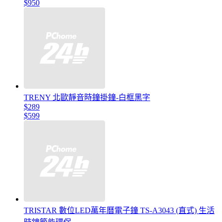
$950
TRENY 北歐靜音時鐘掛鐘-白框黑字
$289
$599
TRISTAR 數位LED萬年曆電子鐘 TS-A3043 (直式) 生活