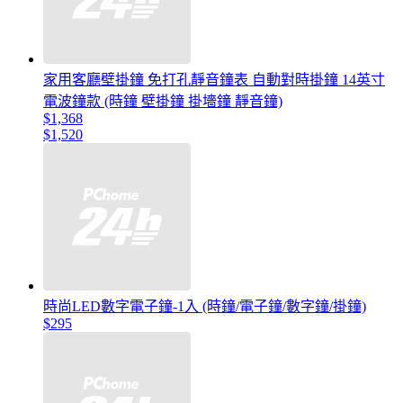
家用客廳壁掛鐘 免打孔靜音鐘表 自動對時掛鐘 14英寸
電波鐘款 (時鐘 壁掛鐘 掛墻鐘 靜音鐘)
$1,368
$1,520
時尚LED數字電子鐘-1入 (時鐘/電子鐘/數字鐘/掛鐘)
$295