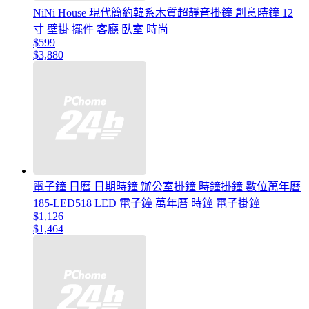
NiNi House 現代簡約韓系木質超靜音掛鐘 創意時鐘 12
寸 壁掛 擺件 客廳 臥室 時尚
$599
$3,880
電子鐘 日曆 日期時鐘 辦公室掛鐘 時鐘掛鐘 數位萬年曆
185-LED518 LED 電子鐘 萬年曆 時鐘 電子掛鐘
$1,126
$1,464