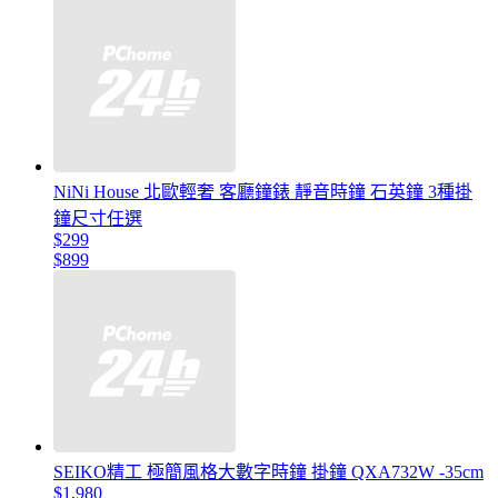
NiNi House 北歐輕奢 客廳鐘錶 靜音時鐘 石英鐘 3種掛
鐘尺寸任選
$299
$899
SEIKO精工 極簡風格大數字時鐘 掛鐘 QXA732W -35cm
$1,980