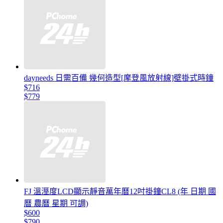
dayneeds 日需百備 幾何造型[摩登風放射線]壁掛式時鐘
$716
$779
FJ 溫溼度LCD顯示靜音萬年曆12吋掛鐘CL8 (年 日期 國
曆 農曆 星期 可調)
$600
$790