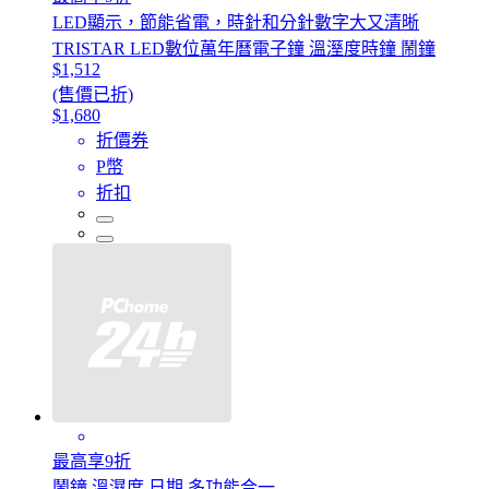
LED顯示，節能省電，時針和分針數字大又清晰
TRISTAR LED數位萬年曆電子鐘 溫溼度時鐘 鬧鐘
$1,512
(售價已折)
$1,680
折價券
P幣
折扣
最高享9折
鬧鐘 溫濕度 日期 多功能合一