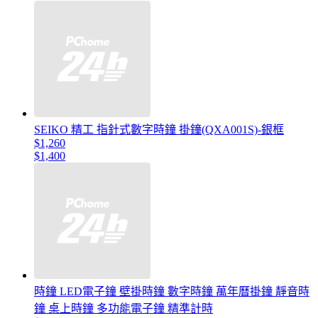
SEIKO 精工 指針式數字時鐘 掛鐘(QXA001S)-銀框
$1,260
$1,400
時鐘 LED電子鐘 壁掛時鐘 數字時鐘 萬年曆掛鐘 靜音時
鐘 桌上時鐘 多功能電子鐘 精準計時