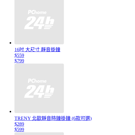
16吋 大尺寸 靜音掛鐘
$559
$799
TRENY 北歐靜音時鐘掛鐘 (6款可選)
$289
$599