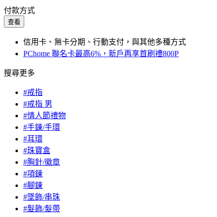
付款方式
查看
信用卡、無卡分期、行動支付，與其他多種方式
PChome 聯名卡最高6%，新戶再享首刷禮800P
搜尋更多
#戒指
#戒指 男
#情人節禮物
#手鍊/手環
#耳環
#珠寶盒
#胸針/徽章
#項鍊
#腳鍊
#墜飾/串珠
#髮飾/髮帶