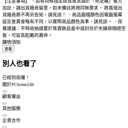
【注意事項】 ．如有特殊指定送貨需求請於「地址欄」後方
加註，請出貨廠商留意，如未備註將視同無需求， 將直接出
貨廠商將不再另告知，請見諒！ ．商品圖檔顏色因電腦螢幕
設定差異會略有不同，以實際商品顏色為準，請見諒。 ．保
養建議：平時收納請置於珠寶飾品盒中或封存於夾鍊袋隔絕空
氣，可延長配戴的壽命。
購物須知
查看
別人也看了
已經到底囉！
關於PChome24h
顧客權益
其他服務
企業合作