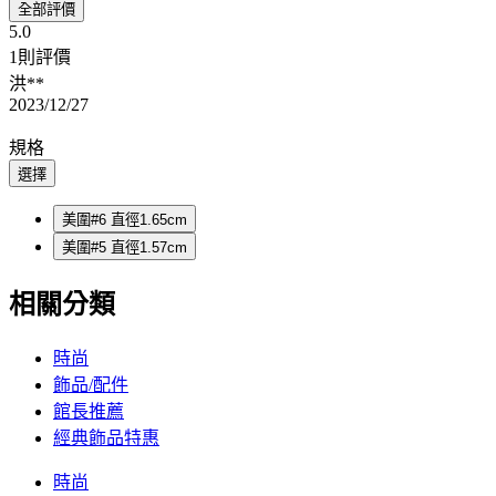
全部評價
5.0
1則評價
洪**
2023/12/27
規格
選擇
美圍#6 直徑1.65cm
美圍#5 直徑1.57cm
相關分類
時尚
飾品/配件
館長推薦
經典飾品特惠
時尚