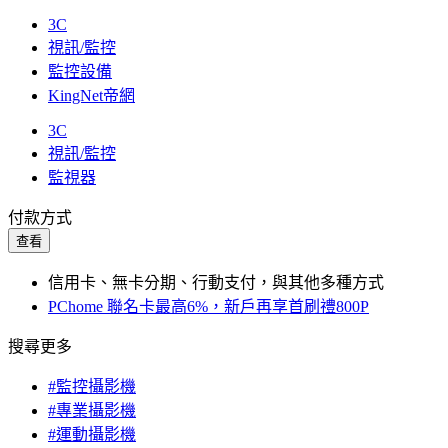
3C
視訊/監控
監控設備
KingNet帝網
3C
視訊/監控
監視器
付款方式
查看
信用卡、無卡分期、行動支付，與其他多種方式
PChome 聯名卡最高6%，新戶再享首刷禮800P
搜尋更多
#監控攝影機
#專業攝影機
#運動攝影機