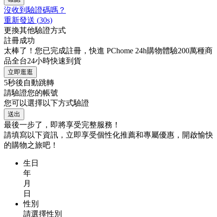
沒收到驗證碼嗎？
重新發送
(
30
s)
更換其他驗證方式
註冊成功
太棒了！您已完成註冊，快進 PChome 24h購物體驗200萬種商
品全台24小時快速到貨
立即逛逛
5
秒後自動跳轉
請驗證您的帳號
您可以選擇以下方式驗證
送出
最後一步了，即將享受完整服務！
請填寫以下資訊，立即享受個性化推薦和專屬優惠，開啟愉快
的購物之旅吧！
生日
年
月
日
性別
請選擇性別