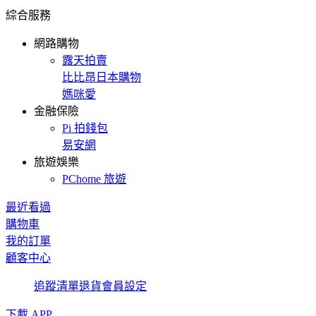
綜合服務
網路購物
露天拍賣
比比昂日本購物
媽咪愛
金融保險
Pi 拍錢包
易安網
旅遊娛樂
PChome 旅遊
最近看過
購物車
我的訂單
顧客中心
追蹤清單
退貨
會員設定
下載 APP