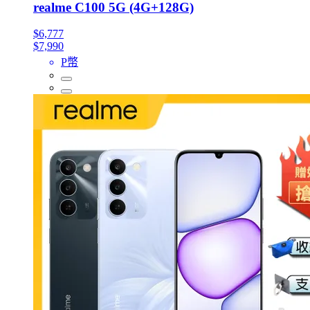
realme C100 5G (4G+128G)
$6,777
$7,990
P幣