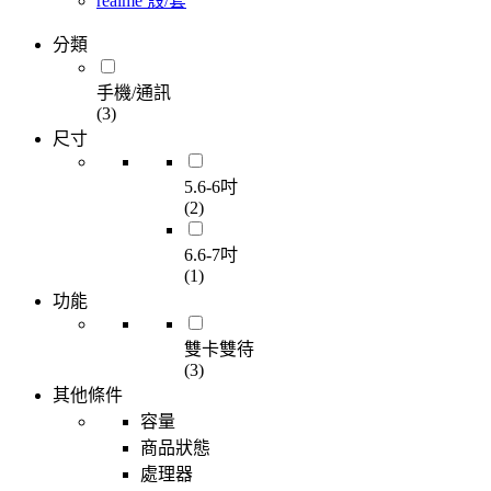
realme 殼/套
分類
手機/通訊
(3)
尺寸
5.6-6吋
(2)
6.6-7吋
(1)
功能
雙卡雙待
(3)
其他條件
容量
商品狀態
處理器