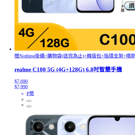
贈Nothing掛繩+購物袋(送完為止)+韓版包+指環支架+噴
realme C100 5G (4G+128G) 6.8吋智慧手機
$7,690
$7,990
P幣