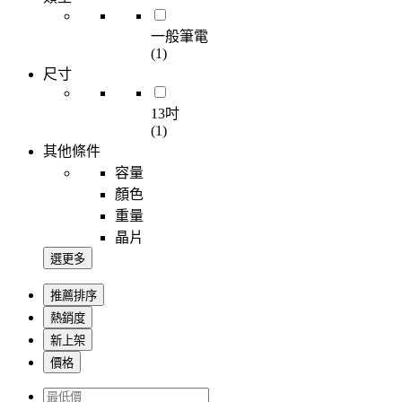
一般筆電
(1)
尺寸
13吋
(1)
其他條件
容量
顏色
重量
晶片
選更多
推薦排序
熱銷度
新上架
價格