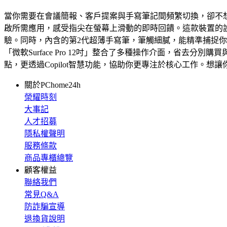
當你需要在會議簡報、客戶提案與手寫筆記間頻繁切換，卻不想攜帶
啟所需應用，感受指尖在螢幕上滑動的即時回饋。這款裝置的
驗。同時，內含的第2代超薄手寫筆，筆觸細膩，能精準捕捉
「微軟Surface Pro 12吋」整合了多種操作介面，省去分
點，更透過Copilot智慧功能，協助你更專注於核心工作。
關於PChome24h
榮耀時刻
大事記
人才招募
隱私權聲明
服務條款
商品專櫃總覽
顧客權益
聯絡我們
常見Q&A
防詐騙宣導
退換貨說明