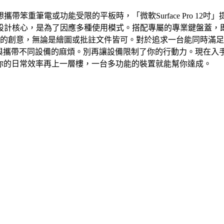
笨重筆電或功能受限的平板時，「微軟Surface Pro 1
設計核心，是為了因應多種使用模式。搭配專屬的專業鍵盤蓋，
你的創意，無論是繪圖或批註文件皆可。對於追求一台能同時滿
別購買與攜帶不同設備的麻煩。別再讓設備限制了你的行動力。現在入手「微
想讓你的日常效率再上一層樓，一台多功能的裝置就能幫你達成。