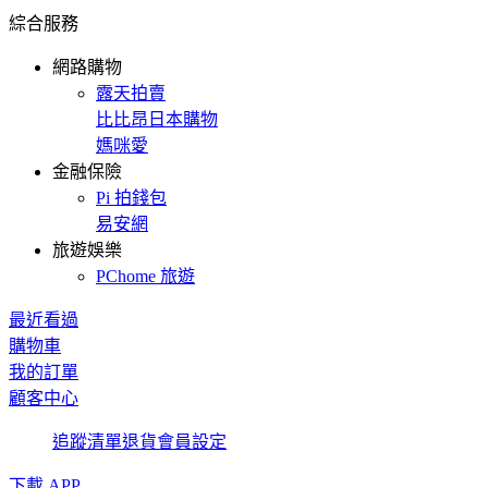
綜合服務
網路購物
露天拍賣
比比昂日本購物
媽咪愛
金融保險
Pi 拍錢包
易安網
旅遊娛樂
PChome 旅遊
最近看過
購物車
我的訂單
顧客中心
追蹤清單
退貨
會員設定
下載 APP