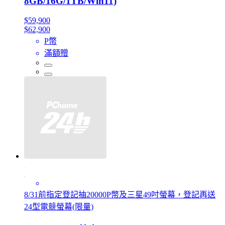
8GB/16G/1TB/Win11)
$59,900
$62,900
P幣
滿額贈
8/31前指定登記抽20000P幣及三星49吋螢幕，登記再送
24型電競螢幕(限量)