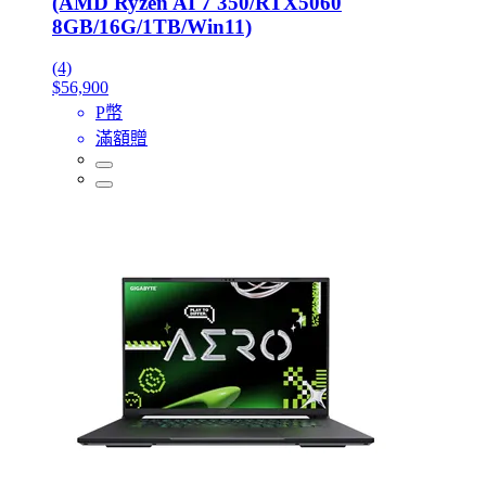
(AMD Ryzen AI 7 350/RTX5060
8GB/16G/1TB/Win11)
(4)
$56,900
P幣
滿額贈