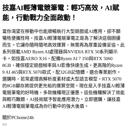
技嘉AI輕薄電競筆電：輕巧高效，AI賦
能，行動戰力全面啟動！
當你渴望在移動中也能順暢執行大型遊戲或AI應用，卻不願
犧牲便攜性時，技嘉AI輕薄電競筆電正是為了解決這個困擾
而生。它讓你隨時隨地高效運算，無需再為厚重設備妥協。此
系列搭載AMD Ryzen AI處理器與NVIDIA RTX 50系列顯示
卡。如技嘉AERO X16，配備Ryzen AI 7 350與RTX 5060
8GB，確保穩定遊戲幀率與AI影像快速生成。更高階的Ryzen
9 AI 465與RTX 5070款式，配32GB記憶體，適合專業創作。
選購時，若常處理高解析度素材或大型語言模型，RTX 5070
的8GB顯存將提供更充裕的運算空間。現在是入手技嘉AI輕薄
電競筆電的好時機，多款機種現正優惠。這些機種解決了效能
與輕巧難題，AI技術賦予智能應用潛力。立即選購，讓技嘉
AI輕薄電競筆電成為你行動中的強大後盾。
關於PChome24h