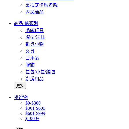
集換式卡牌遊戲
周邊商品
商品-依類別
毛絨玩具
模型/玩具
雜貨小物
文具
日用品
服飾
包包/小包/錢包
廚房用品
更多
找禮物
$0-$300
$301-$600
$601-$999
$1000+