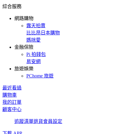
綜合服務
網路購物
露天拍賣
比比昂日本購物
媽咪愛
金融保險
Pi 拍錢包
易安網
旅遊娛樂
PChome 旅遊
最近看過
購物車
我的訂單
顧客中心
追蹤清單
退貨
會員設定
下載 APP