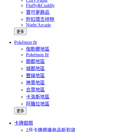
Cozy Plush
Fluffy&Cuddly
寶可夢飾品
附扣環吉祥物
Night Arcade
更多
Pokémon fit
伽勒爾地區
Pokémon fit
關都地區
城都地區
豐緣地區
神奧地區
合眾地區
卡洛斯地區
阿羅拉地區
更多
卡牌遊戲
2月卡牌周邊商品新到貨