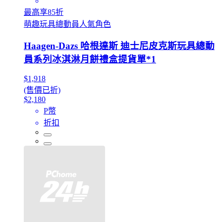
最高享85折
萌趣玩具總動員人氣角色
Haagen-Dazs 哈根達斯 迪士尼皮克斯玩具總動
員系列冰淇淋月餅禮盒提貨單*1
$1,918
(售價已折)
$2,180
P幣
折扣