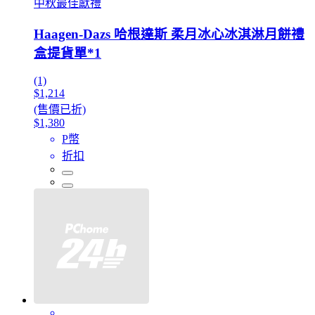
中秋最佳獻禮
Haagen-Dazs 哈根達斯 柔月冰心冰淇淋月餅禮
盒提貨單*1
(1)
$1,214
(售價已折)
$1,380
P幣
折扣