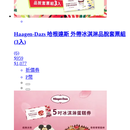
Haagen-Dazs 哈根達斯 外帶冰淇淋品脫套票組
(3入)
(6)
$959
$1,077
折價券
P幣