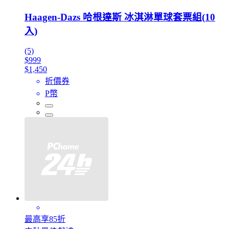
Haagen-Dazs 哈根達斯 冰淇淋單球套票組(10
入)
(5)
$999
$1,450
折價券
P幣
最高享85折