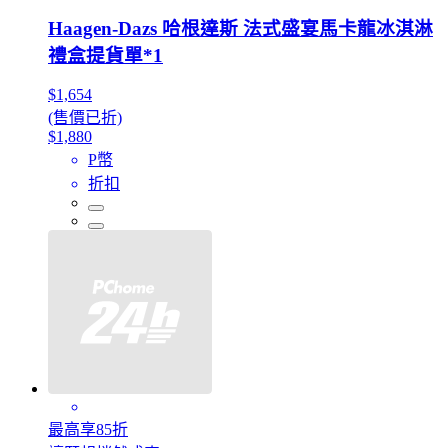
Haagen-Dazs 哈根達斯 法式盛宴馬卡龍冰淇淋
禮盒提貨單*1
$1,654
(售價已折)
$1,880
P幣
折扣
最高享85折