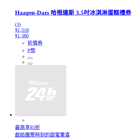
Haagen-Dazs 哈根達斯 3.5吋冰淇淋蛋糕禮券
(3)
$1,318
$1,380
折價券
P幣
最高享85折
獻給團聚時刻的甜蜜驚喜