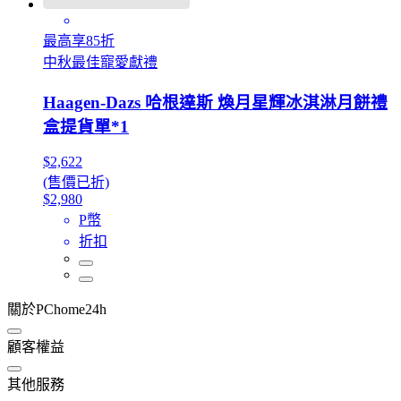
最高享85折
中秋最佳寵愛獻禮
Haagen-Dazs 哈根達斯 煥月星輝冰淇淋月餅禮
盒提貨單*1
$2,622
(售價已折)
$2,980
P幣
折扣
關於PChome24h
顧客權益
其他服務