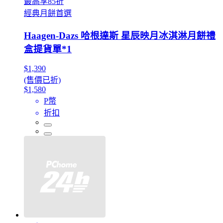
最高享85折
經典月餅首選
Haagen-Dazs 哈根達斯 星辰映月冰淇淋月餅禮
盒提貨單*1
$1,390
(售價已折)
$1,580
P幣
折扣