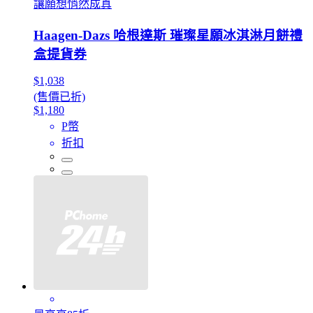
讓願想悄然成真
Haagen-Dazs 哈根達斯 璀璨星願冰淇淋月餅禮
盒提貨券
$1,038
(售價已折)
$1,180
P幣
折扣