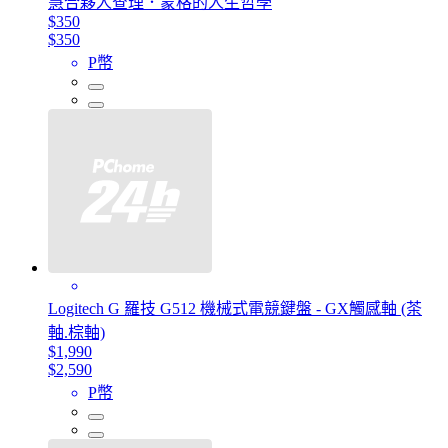
慧合夥人查理．蒙格的人生哲學
$350
$350
P幣
Logitech G 羅技 G512 機械式電競鍵盤 - GX觸感軸 (茶
軸.棕軸)
$1,990
$2,590
P幣