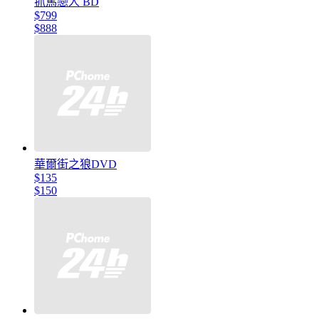
抓馬戀人 BD
$799
$888
華爾街之狼DVD
$135
$150