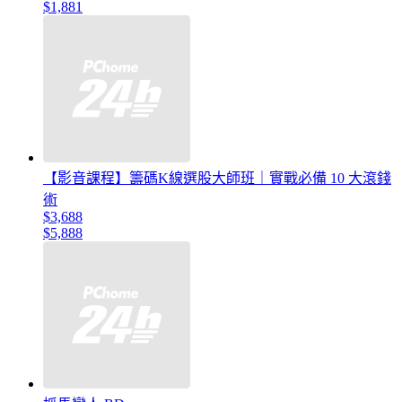
$1,881
【影音課程】籌碼K線選股大師班｜實戰必備 10 大滾錢
術
$3,688
$5,888