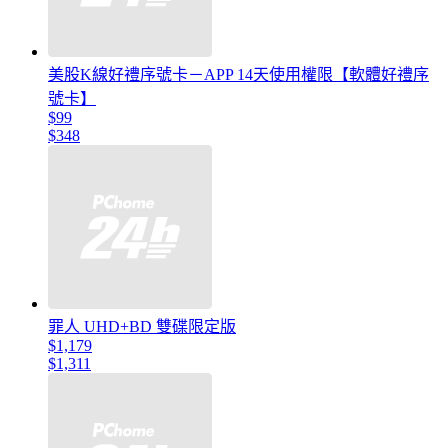
美股K線好禮序號卡－APP 14天使用權限【軟體好禮序
號卡】
$99
$348
罪人 UHD+BD 雙碟限定版
$1,179
$1,311