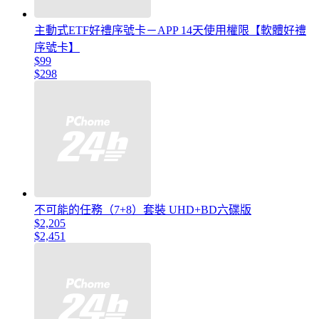
主動式ETF好禮序號卡－APP 14天使用權限【軟體好禮
序號卡】
$99
$298
不可能的任務（7+8）套裝 UHD+BD六碟版
$2,205
$2,451