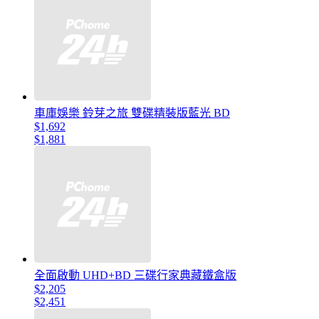
車庫娛樂 鈴芽之旅 雙碟精裝版藍光 BD
$1,692
$1,881
全面啟動 UHD+BD 三碟行家典藏鐵盒版
$2,205
$2,451