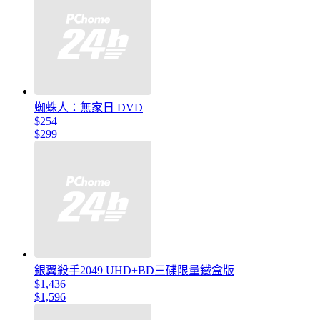
蜘蛛人：無家日 DVD
$254
$299
銀翼殺手2049 UHD+BD三碟限量鐵盒版
$1,436
$1,596