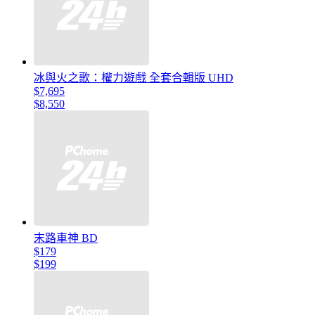
冰與火之歌：權力遊戲 全套合輯版 UHD
$7,695
$8,550
末路車神 BD
$179
$199