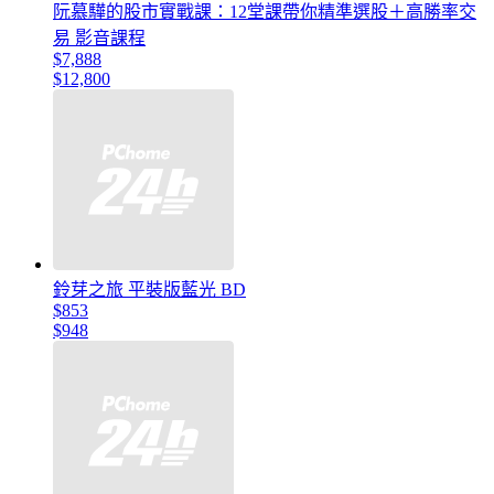
阮慕驊的股市實戰課：12堂課帶你精準選股＋高勝率交
易 影音課程
$7,888
$12,800
鈴芽之旅 平裝版藍光 BD
$853
$948