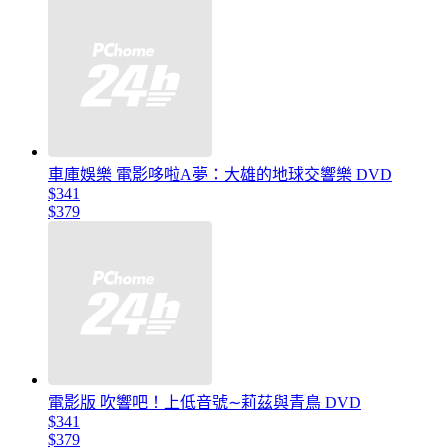
車庫娛樂 電影哆啦A夢：大雄的地球交響樂 DVD
$341
$379
電影版 吹響吧！上低音號∼莉茲與青鳥 DVD
$341
$379