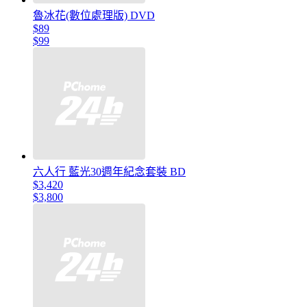
魯冰花(數位處理版) DVD
$89
$99
六人行 藍光30週年紀念套裝 BD
$3,420
$3,800