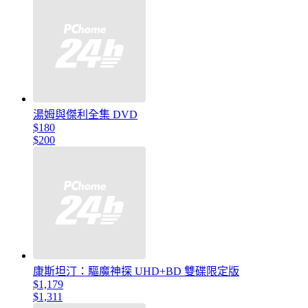
湯姆與傑利全集 DVD
$180
$200
康斯坦汀：驅魔神探 UHD+BD 雙碟限定版
$1,179
$1,311