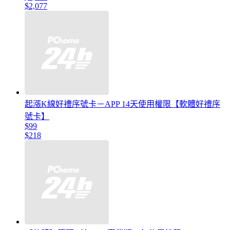
$2,077
起漲K線好禮序號卡－APP 14天使用權限【軟體好禮序
號卡】
$99
$218