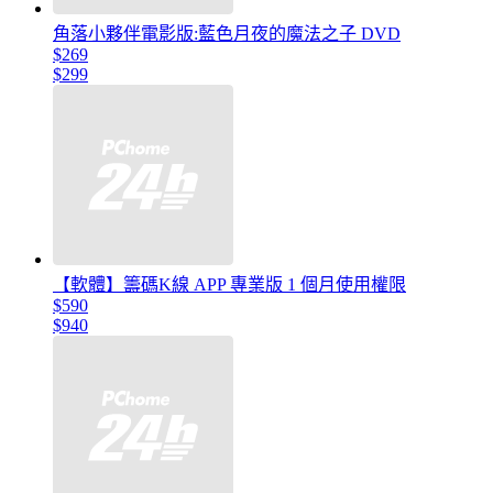
角落小夥伴電影版:藍色月夜的魔法之子 DVD
$269
$299
【軟體】籌碼K線 APP 專業版 1 個月使用權限
$590
$940