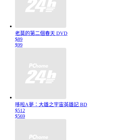
老莫的第二個春天 DVD
$89
$99
哆啦A夢：大雄之宇宙英雄記 BD
$512
$569