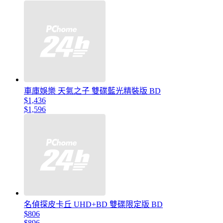
車庫娛樂 天氣之子 雙碟藍光精裝版 BD
$1,436
$1,596
名偵探皮卡丘 UHD+BD 雙碟限定版 BD
$806
$896