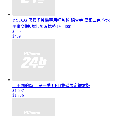
YYTCG 黑膠唱片機專用唱片鎮 鋁合金 黑銀二色 含水
平儀/測速功能/防滑棉墊 (70-406)
$440
$489
七王國的騎士 第一季 UHD雙碟限定鐵盒版
$1,607
$1,786