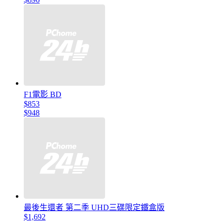
F1電影 BD
$853
$948
最後生還者 第二季 UHD三碟限定鐵盒版
$1,692