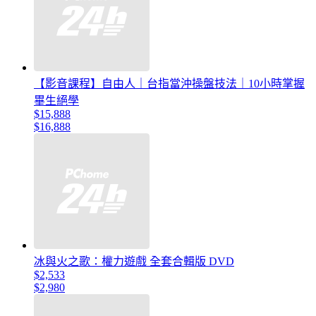
【影音課程】自由人｜台指當沖操盤技法｜10小時掌握
畢生絕學
$15,888
$16,888
冰與火之歌：權力遊戲 全套合輯版 DVD
$2,533
$2,980