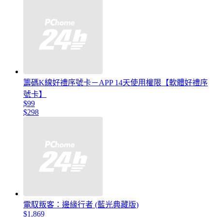
籌碼K線好禮序號卡－APP 14天使用權限【軟體好禮序
號卡】
$99
$298
電馭叛客：邊緣行者 (藍光典藏版)
$1,869