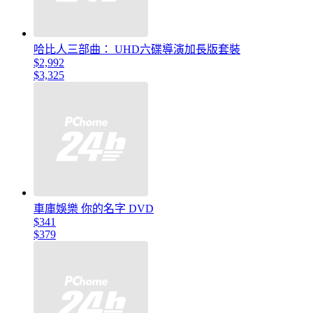
哈比人三部曲： UHD六碟導演加長版套裝
$2,992
$3,325
車庫娛樂 你的名字 DVD
$341
$379