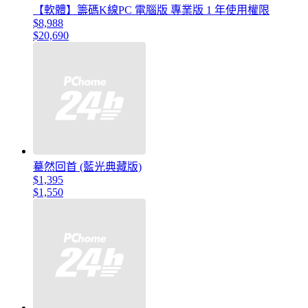
【軟體】籌碼K線PC 電腦版 專業版 1 年使用權限
$8,988
$20,690
驀然回首 (藍光典藏版)
$1,395
$1,550