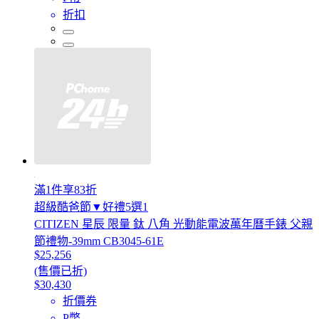
折扣
滿1件享83折
超級酷爸節▼好禮5選1
CITIZEN 星辰 限量 鈦 八角 光動能電波萬年曆手錶 父親
節禮物-39mm CB3045-61E
$25,256
(售價已折)
$30,430
折價券
P幣