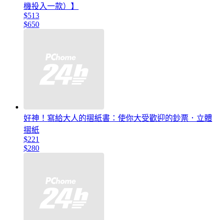
機投入一款）】
$513
$650
好神！寫給大人的摺紙書：使你大受歡迎的鈔票．立體
摺紙
$221
$280