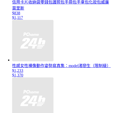
信用卡片收納袋零錢包護照包手冊包手拿包化妝包威廉
莫里斯
$838
$1,117
性感女性裸像動作姿勢寫真集：model渚戀生（限制級）
$1,233
$1,370