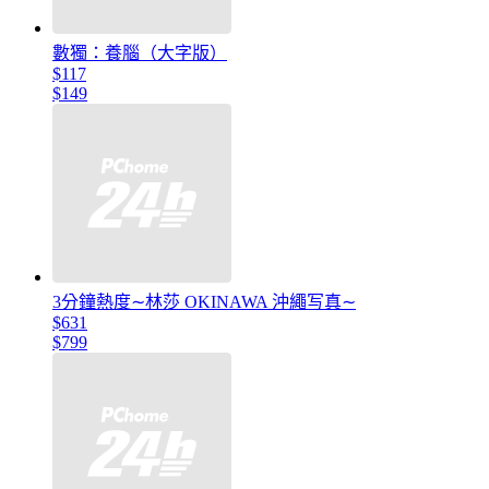
數獨：養腦（大字版）
$117
$149
3分鐘熱度∼林莎 OKINAWA 沖繩写真∼
$631
$799