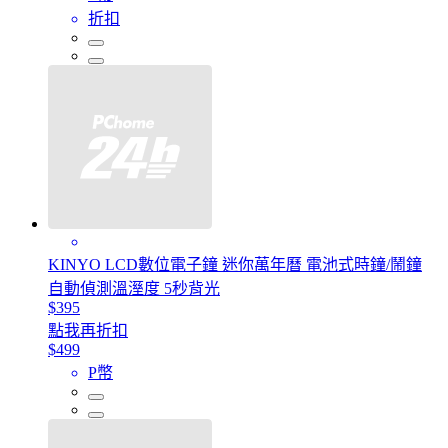
折扣
KINYO LCD數位電子鐘 迷你萬年曆 電池式時鐘/鬧鐘
自動偵測溫溼度 5秒背光
$395
點我再折扣
$499
P幣