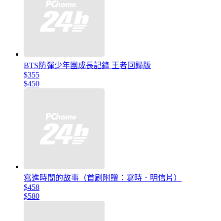
BTS防彈少年團成長記錄 王者回歸版
$355
$450
寫進時間的故事（首刷附贈：寫時．明信片）
$458
$580