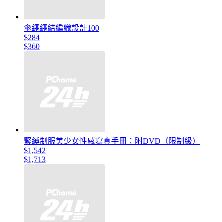
傘繩繩結編織設計100
$284
$360
緊縛制服美少女性感寫真手冊：附DVD（限制級）
$1,542
$1,713