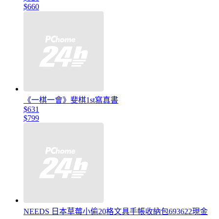
$660
《一棋一會》斐棋1st寫真書
$631
$799
NEEDS 日本草莓小偷20格文具手帳收納包693622現金