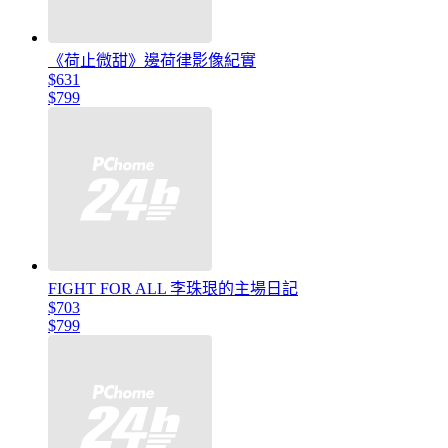
《荷止微甜》邊荷律影像紀實
$631
$799
FIGHT FOR ALL 李珠珢的主場日記
$703
$799