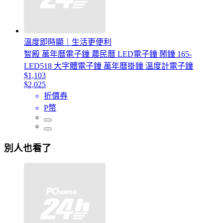
溫度即時顯｜生活更便利
智殿 萬年曆電子鐘 農民曆 LED電子鐘 鬧鐘 165-
LED518 大字體電子鐘 萬年曆掛鐘 溫度計電子鐘
$1,103
$2,025
折價券
P幣
別人也看了