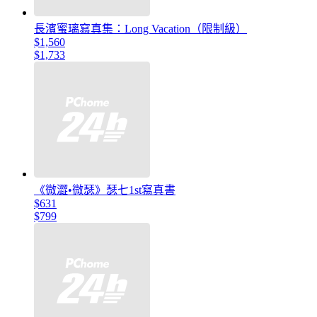
長濱蜜璃寫真集：Long Vacation（限制級）
$1,560
$1,733
《微澀•微瑟》瑟七1st寫真書
$631
$799