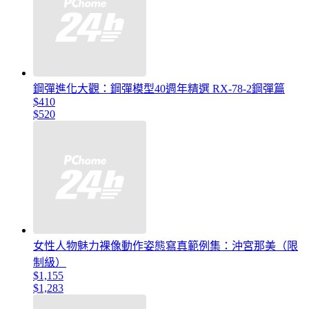
鋼彈進化大觀：鋼彈模型40週年精選 RX-78-2鋼彈篇
$410
$520
女性人物魅力裸像動作姿態寫真範例集：沖宮那美（限
制級）
$1,155
$1,283