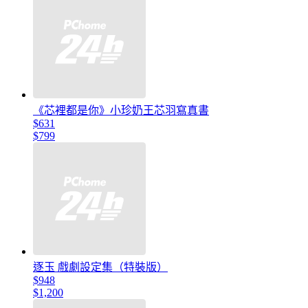
《芯裡都是你》小珍奶王芯羽寫真書
$631
$799
逐玉 戲劇設定集（特裝版）
$948
$1,200