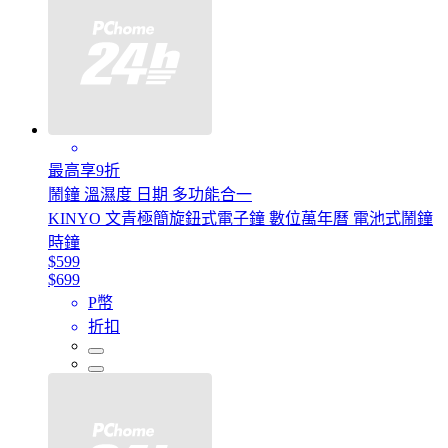
最高享9折
鬧鐘 溫濕度 日期 多功能合一
KINYO 文青極簡旋鈕式電子鐘 數位萬年曆 電池式鬧鐘
時鐘
$599
$699
P幣
折扣