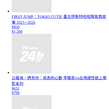
FIRST JUMP：TOKKI CUTIE 臺北伊斯特啦啦隊寫真故
事 2025∼2026
$950
$1,200
沿著海，遇見你：英為你心動 李雅英1st台灣感性紙上電
影系列
$631
$799