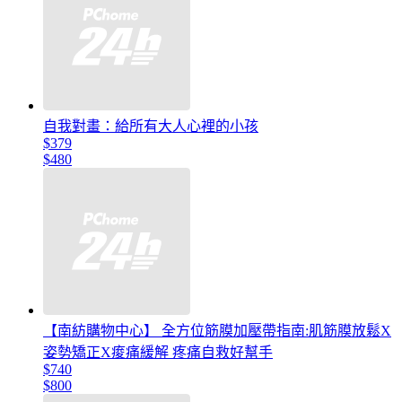
自我對畫：給所有大人心裡的小孩
$379
$480
【南紡購物中心】 全方位筋膜加壓帶指南:肌筋膜放鬆X
姿勢矯正X痠痛緩解 疼痛自救好幫手
$740
$800