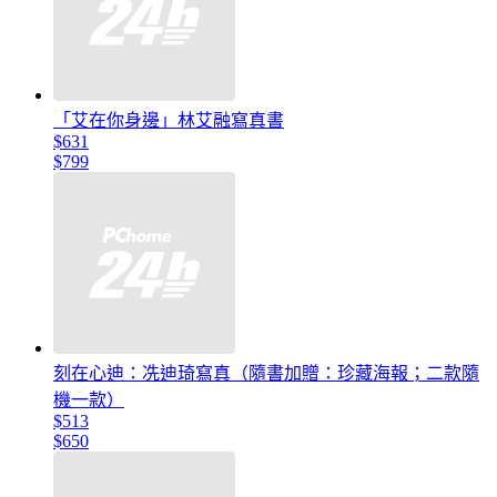
「艾在你身邊」林艾融寫真書
$631
$799
刻在心迪：冼迪琦寫真（隨書加贈：珍藏海報；二款隨
機一款）
$513
$650