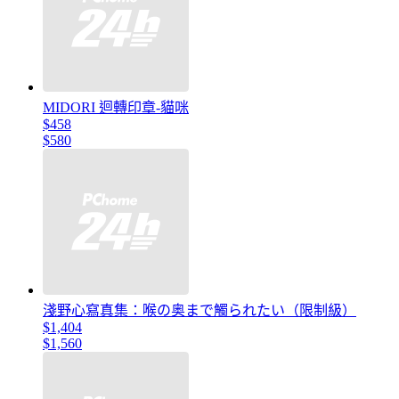
MIDORI 迴轉印章-貓咪
$458
$580
淺野心寫真集：喉の奥まで觸られたい（限制級）
$1,404
$1,560