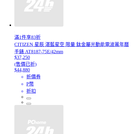
滿1件享83折
CITIZEN 星辰 湛藍星空 限量 鈦金屬光動能電波萬年曆
手錶 AT8187-75E/42mm
$37,250
(售價已折)
$44,880
折價券
P幣
折扣