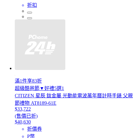
折扣
滿1件享83折
超級酷爸節▼好禮5選1
CITIZEN 星辰 鈦金屬 光動能電波萬年曆計時手錶 父親
節禮物 AT8189-61E
$33,722
(售價已折)
$40,630
折價券
P幣