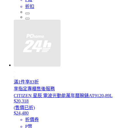
折扣
滿1件享83折
享指定專櫃售後服務
CITIZEN 星辰 電波光動能萬年曆腕錶AT9120-89L
$20,318
(售價已折)
$24,480
折價券
P幣