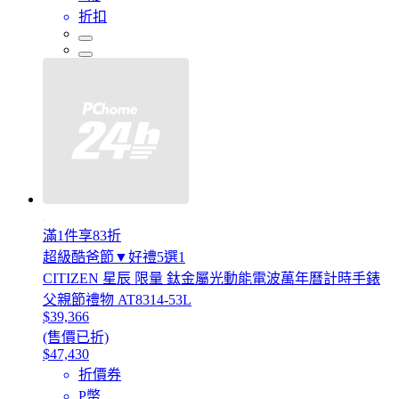
折扣
滿1件享83折
超級酷爸節▼好禮5選1
CITIZEN 星辰 限量 鈦金屬光動能電波萬年曆計時手錶
父親節禮物 AT8314-53L
$39,366
(售價已折)
$47,430
折價券
P幣