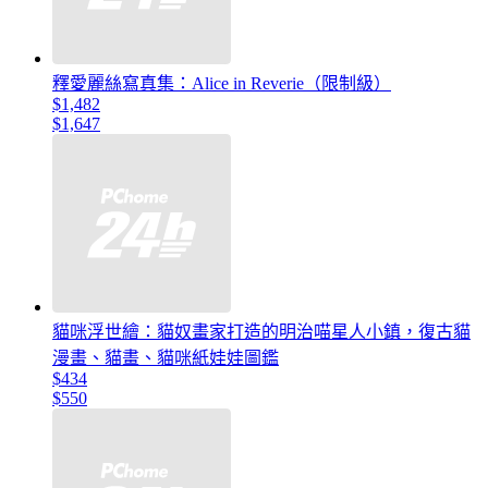
釋愛麗絲寫真集：Alice in Reverie（限制級）
$1,482
$1,647
貓咪浮世繪：貓奴畫家打造的明治喵星人小鎮，復古貓
漫畫、貓畫、貓咪紙娃娃圖鑑
$434
$550