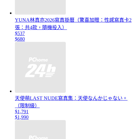
YUNA林真亦2026寫真掛曆（驚喜加贈：性感寫真卡2
張：共4款，隨機投入）
$537
$680
天使萌LAST NUDE寫真集：天使なんかじゃない。
（限制級）
$1,791
$1,990