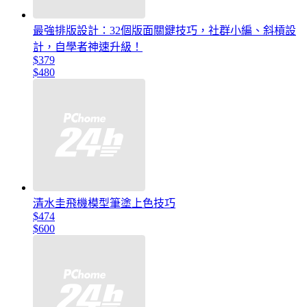
最強排版設計：32個版面關鍵技巧，社群小編、斜槓設
計，自學者神速升級！
$379
$480
清水圭飛機模型筆塗上色技巧
$474
$600