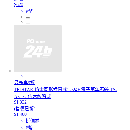
$620
P幣
最高享9折
TRISTAR 仿木圓形插電式12/24H電子萬年曆鐘 TS-
A3132 仿木紋質感
$1,332
(售價已折)
$1,480
折價券
P幣