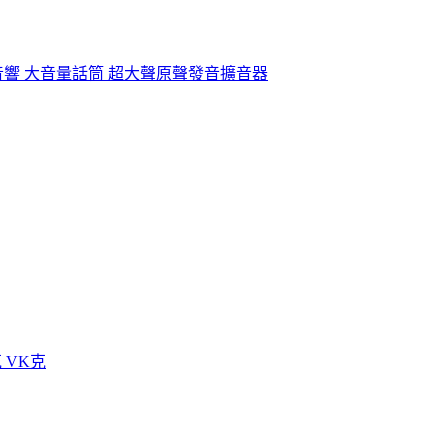
 音響 大音量話筒 超大聲原聲發音擴音器
 VK克