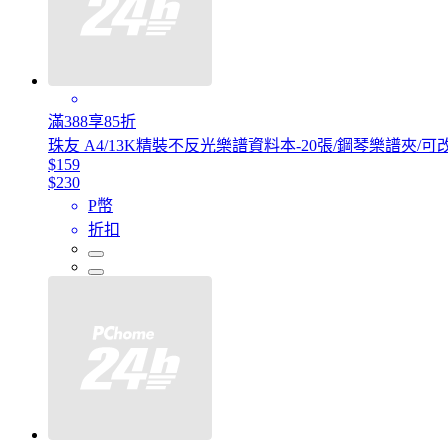
滿388享85折
珠友 A4/13K精裝不反光樂譜資料本-20張/鋼琴樂譜夾/
$159
$230
P幣
折扣