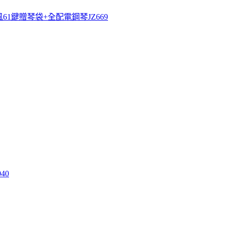
61鍵贈琴袋+全配電鋼琴JZ669
40