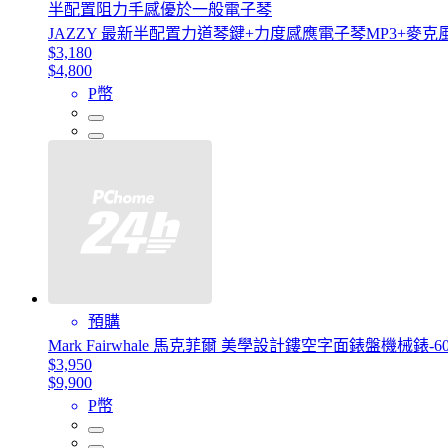
半配置阻力手感優於一般電子琴
JAZZY 最新半配置力道琴鍵+力度感應電子琴MP3+麥克風
$3,180
$4,800
P幣
預購
Mark Fairwhale 馬克菲爾 美學設計鏤空字面錶盤機械錶-60
$3,950
$9,900
P幣