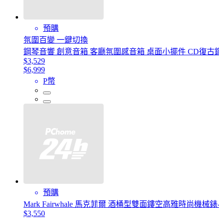
預購
氛圍百變 一鍵切換
鋼琴音響 創意音箱 客廳氛圍感音箱 桌面小擺件 CD復古
$3,529
$6,999
P幣
預購
Mark Fairwhale 馬克菲爾 酒桶型雙面鏤空高雅時尚機械錶-
$3,550