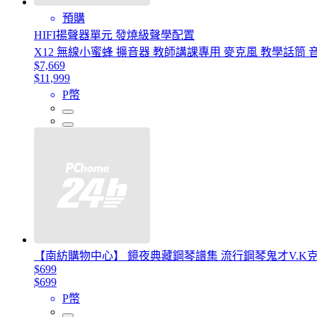
預購
HIFI揚聲器單元 發燒級聲學配置
X12 無線小蜜蜂 擴音器 教師講課專用 麥克風 教學話筒
$7,669
$11,999
P幣
【南紡購物中心】 鏡夜典藏鋼琴譜集 流行鋼琴鬼才V.K克
$699
$699
P幣