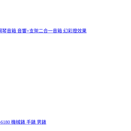
鋼琴音箱 音響+支架二合一音箱 幻彩燈效果
6180 機械錶 手錶 男錶