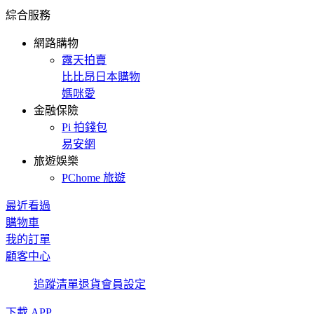
綜合服務
網路購物
露天拍賣
比比昂日本購物
媽咪愛
金融保險
Pi 拍錢包
易安網
旅遊娛樂
PChome 旅遊
最近看過
購物車
我的訂單
顧客中心
追蹤清單
退貨
會員設定
下載 APP