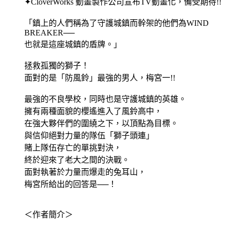
✦CloverWorks 動畫製作公司宣布TV動畫化，備受期待!!
「鎮上的人們稱為了守護城鎮而幹架的他們為WIND
BREAKER──
也就是這座城鎮的盾牌。」
拯救孤獨的獅子！
面對的是「防風鈴」最強的男人，梅宮一!!
最強的不良學校，同時也是守護城鎮的英雄。
擁有兩種面貌的櫻遙進入了風鈴高中，
在強大夥伴們的圍繞之下，以頂點為目標。
與信仰絕對力量的隊伍「獅子頭連」
賭上隊伍存亡的單挑對決，
終於迎來了老大之間的決戰。
面對執著於力量而爆走的兔耳山，
梅宮所給出的回答是──！
＜作者簡介＞