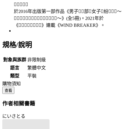

於2016年出版第一部作品《男子部女子紛〜
〜》(全5冊)。2021年於
《》連載《WIND BREAKER》。
規格/說明
對象與族群
非限制級
語言
繁體中文
類型
平裝
購物須知
查看
作者相關書籍
にいさとる