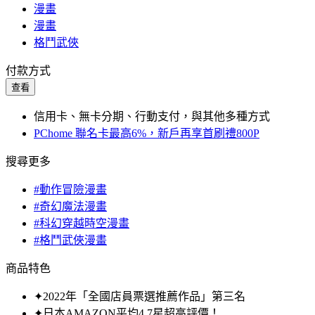
漫畫
漫畫
格鬥武俠
付款方式
查看
信用卡、無卡分期、行動支付，與其他多種方式
PChome 聯名卡最高6%，新戶再享首刷禮800P
搜尋更多
#動作冒險漫畫
#奇幻魔法漫畫
#科幻穿越時空漫畫
#格鬥武俠漫畫
商品特色
✦2022年「全國店員票選推薦作品」第三名
✦日本AMAZON平均4.7星超高評價！