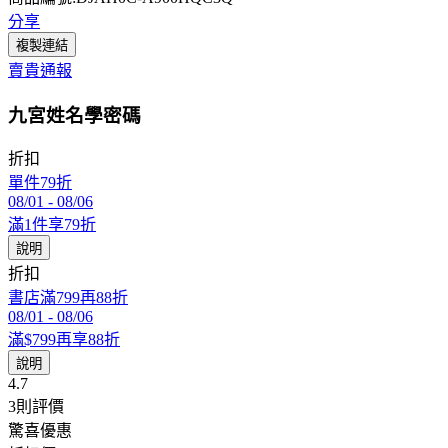
分享
複製連結
賣貴通報
九宮姓名學密碼
折扣
單件79折
08/01
-
08/06
滿1件享79折
說明
折扣
書店滿799再88折
08/01
-
08/06
滿$799再享88折
說明
4.7
3
則評價
驚喜優惠