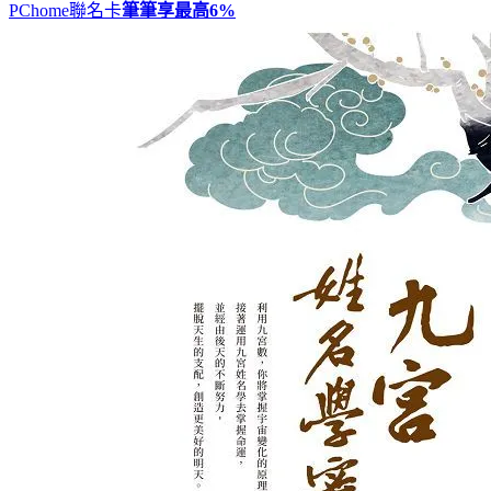
PChome聯名卡
筆筆享最高
6%