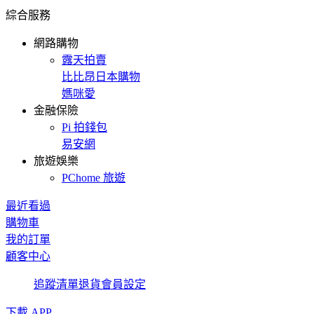
綜合服務
網路購物
露天拍賣
比比昂日本購物
媽咪愛
金融保險
Pi 拍錢包
易安網
旅遊娛樂
PChome 旅遊
最近看過
購物車
我的訂單
顧客中心
追蹤清單
退貨
會員設定
下載 APP