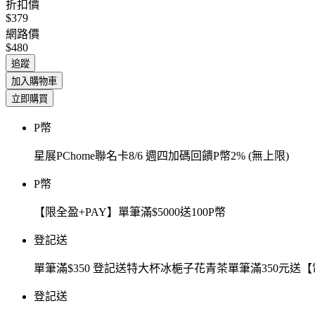
折扣價
$379
網路價
$480
追蹤
加入購物車
立即購買
P幣
星展PChome聯名卡8/6 週四加碼回饋P幣2% (無上限)
P幣
【限全盈+PAY】單筆滿$5000送100P幣
登記送
單筆滿$350 登記送特大杯冰梔子花青茶單筆滿350元
登記送