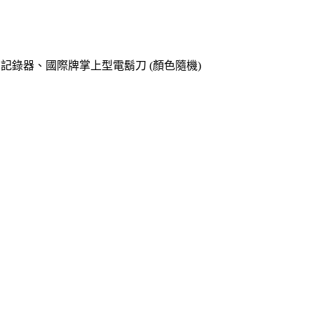
o專用記錄器、國際牌掌上型電鬍刀 (顏色隨機)