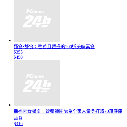
蔬食•舒食：營養且豐盛的200道美味素食
$355
$450
幸福素食餐桌：營養師團隊為全家人量身打造70道健康
蔬食！
$316