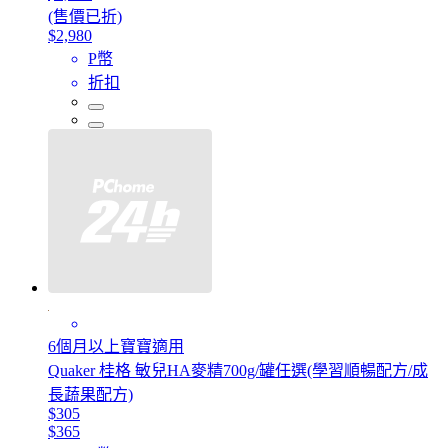
(售價已折)
$2,980
P幣
折扣
6個月以上寶寶適用
Quaker 桂格 敏兒HA麥精700g/罐任選(學習順暢配方/成
長蔬果配方)
$305
$365