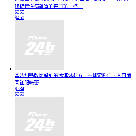
修復慢性病體質的每日第一杯！
$355
$450
留法甜點教師設計的冰淇淋配方：一球定勝負，入口瞬
間征服味蕾
$284
$360