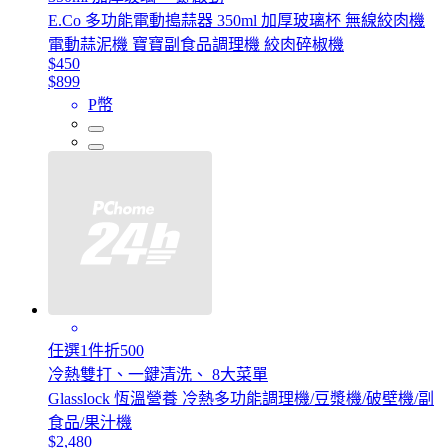
E.Co 多功能電動搗蒜器 350ml 加厚玻璃杯 無線絞肉機
電動蒜泥機 寶寶副食品調理機 絞肉碎椒機
$450
$899
P幣
任選1件折500
冷熱雙打、一鍵清洗、 8大菜單
Glasslock 恆溫營養 冷熱多功能調理機/豆漿機/破壁機/副
食品/果汁機
$2,480