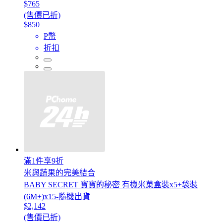
$765
(售價已折)
$850
P幣
折扣
滿1件享9折
米與蔬果的完美結合
BABY SECRET 寶寶的秘密 有機米菓盒裝x5+袋裝
(6M+)x15-隨機出貨
$2,142
(售價已折)