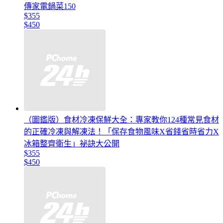
傳家電鍋菜150
$355
$450
（圖鑑版）食材冷凍保鮮大全：專家教你124種常見食材
的正確冷凍與解凍法！「保存食物風味X省錢省時省力X
冰箱整齊衛生」祕訣大公開
$355
$450