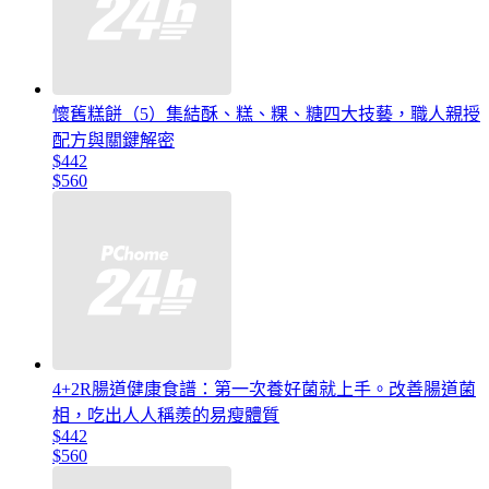
懷舊糕餅（5）集結酥、糕、粿、糖四大技藝，職人親授
配方與關鍵解密
$442
$560
4+2R腸道健康食譜：第一次養好菌就上手。改善腸道菌
相，吃出人人稱羨的易瘦體質
$442
$560