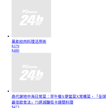
萬能絞肉料理活用術
$379
$480
高代謝地中海日常菜：早午餐X便當菜X常備菜，「全球
最佳飲食法」75道減醣低卡速簡料理
$473