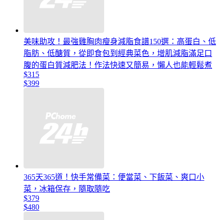
美味助攻！最強雞胸肉瘦身減脂食譜150選：高蛋白、低
脂肪、低醣質，從即食包到經典菜色，增肌減脂滿足口
腹的蛋白質減肥法！作法快速又簡易，懶人也能輕鬆煮
$315
$399
365天365道！快手常備菜：便當菜、下飯菜、爽口小
菜，冰箱保存，隨取隨吃
$379
$480