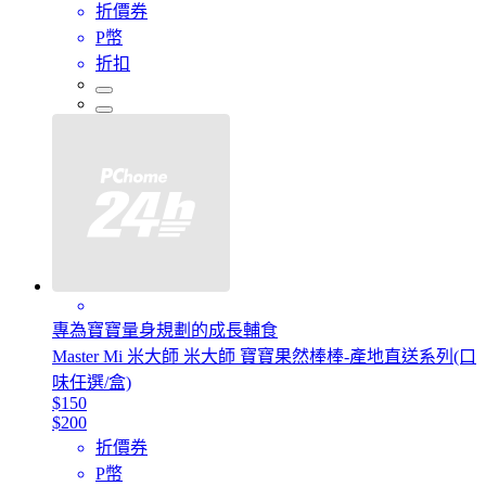
折價券
P幣
折扣
專為寶寶量身規劃的成長輔食
Master Mi 米大師 米大師 寶寶果然棒棒-產地直送系列(口
味任選/盒)
$150
$200
折價券
P幣