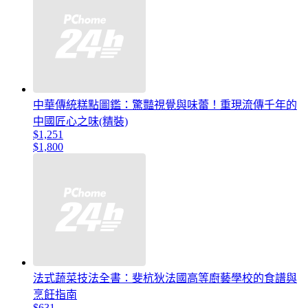
中華傳統糕點圖鑑：驚豔視覺與味蕾！重現流傳千年的
中國匠心之味(精裝)
$1,251
$1,800
法式蔬菜技法全書：斐杭狄法國高等廚藝學校的食譜與
烹飪指南
$631