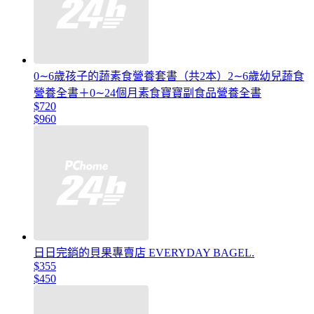
0∼6歲孩子的蔬素食營養套書（共2本）2∼6歲幼兒蔬食
營養全書＋0∼24個月素食寶寶副食品營養全書
$720
$960
日日完銷的貝果專賣店 EVERYDAY BAGEL.
$355
$450