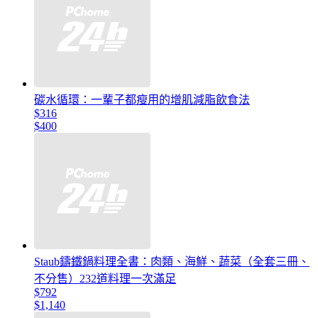
碳水循環：一輩子都瘦用的增肌減脂飲食法
$316
$400
Staub鑄鐵鍋料理全書：肉類、海鮮、蔬菜（全套三冊、
不分售）232道料理一次滿足
$792
$1,140