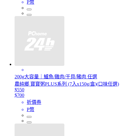
P幣
200g大容量｜鱸魚/雞肉/干貝/豬肉 任選
農純鄉 寶寶粥PLUS系列 (7入x150g/盒)(口味任選)
$550
$700
折價券
P幣