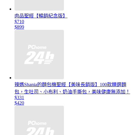
肉品聖經【暢銷紀念版】
$710
$899
辣媽Shania的麵包機聖經【美味長銷版】100款精選麵
包，生吐司、小布利、奶油手撕包，美味健康無添加！
$331
$420