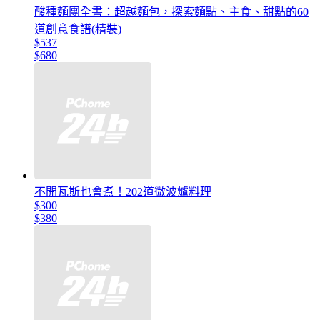
酸種麵團全書：超越麵包，探索麵點、主食、甜點的60
道創意食譜(精裝)
$537
$680
不開瓦斯也會煮！202道微波爐料理
$300
$380