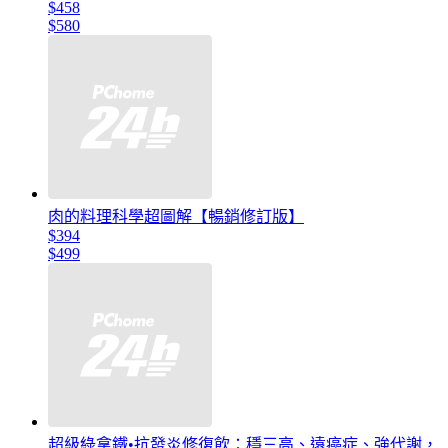
$458
$580
肉的料理科學超圖解【暢銷修訂版】
$394
$499
超級綠拿鐵•抗發炎修復飲：穩三高、遠癌症、強代謝，