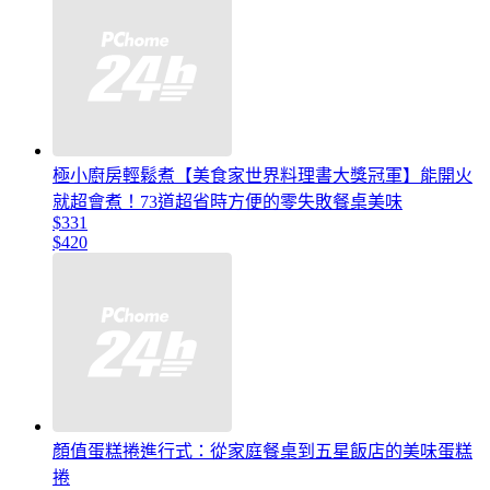
極小廚房輕鬆煮【美食家世界料理書大獎冠軍】能開火
就超會煮！73道超省時方便的零失敗餐桌美味
$331
$420
顏值蛋糕捲進行式：從家庭餐桌到五星飯店的美味蛋糕
捲