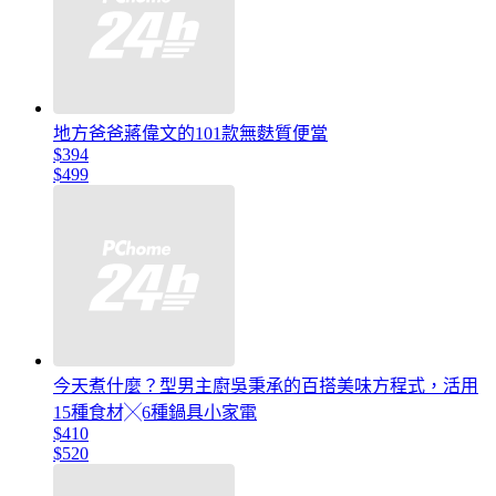
地方爸爸蔣偉文的101款無麩質便當
$394
$499
今天煮什麼？型男主廚吳秉承的百搭美味方程式，活用
15種食材╳6種鍋具小家電
$410
$520