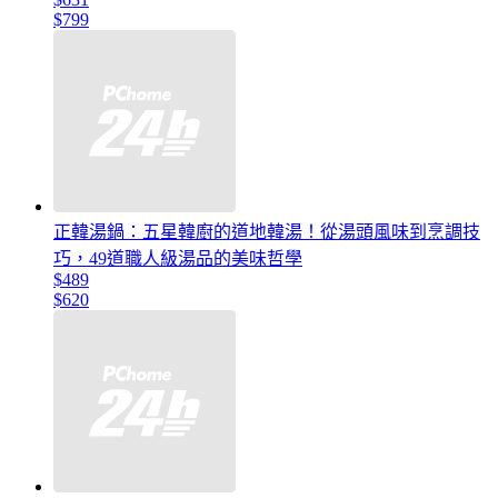
$799
正韓湯鍋：五星韓廚的道地韓湯！從湯頭風味到烹調技
巧，49道職人級湯品的美味哲學
$489
$620