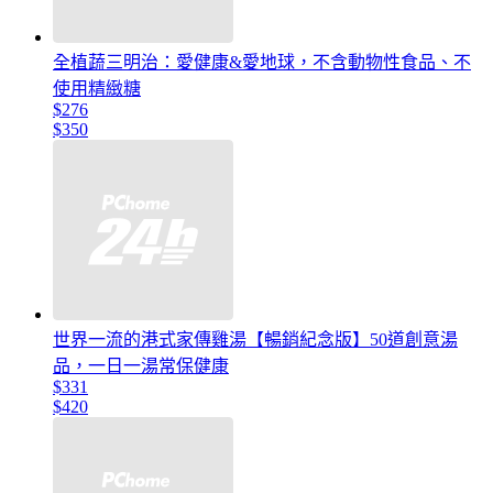
全植蔬三明治：愛健康&愛地球，不含動物性食品、不
使用精緻糖
$276
$350
世界一流的港式家傳雞湯【暢銷紀念版】50道創意湯
品，一日一湯常保健康
$331
$420