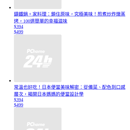
鑄鐵鍋。家料理：鎖住原味，究極美味！煎煮炒炸燉蒸
烤，100道簡單的幸福滋味
$394
$499
常溫也好吃！日本便當美味解密：從備菜、配色到口感
層次，揭開日本媽媽的便當設計學
$394
$499