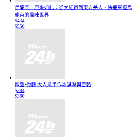
烏龍茶，原來如此：從大紅袍到東方美人，快速掌握烏
龍茶的風味世界
$434
$550
微甜•微醺 大人系手作冰淇淋與雪酪
$284
$360