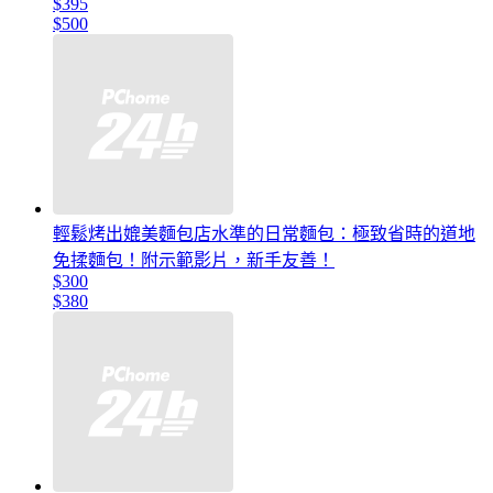
$395
$500
輕鬆烤出媲美麵包店水準的日常麵包：極致省時的道地
免揉麵包！附示範影片，新手友善！
$300
$380