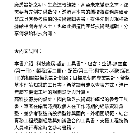
廠房設計之初、生產運轉維護、甚至未來變更之需，都
需要有先例提供啟發，透過這本書的編撰將實務經驗彙
整成具有參考價值的技術邏輯專書，提供先例與規格數
據給相關專業人士，也藉此把這門完整技術與邏輯，分
享傳承給科技台灣。
★內文試閱：
本書介紹 ”科技廠房-設計工具書”，包含：空調-無塵室
(第一冊)、製程(第二冊)、配管(第三冊)與電力-消防(第四
冊)的相關設備與設計例題；目標是朝向專業設計、彙整
基本理論知識的工具書，希望讀者能以查表方式，進行
無塵室機電工程的規劃設計與計算。
高科技廠房的設計，國內缺乏技術資料統整的參考工具
書，筆者在編著時擷取個人在工作時期的經驗資料彙
整，並參考製造商設備型錄與國內、外相關規範，結合
實務工程規劃經驗與知識整合的工具書，支援工程技術
人員執行專案時之參考書籍。