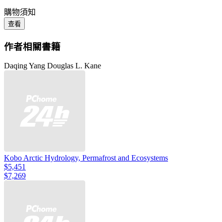
購物須知
查看
作者相關書籍
Daqing Yang Douglas L. Kane
Kobo Arctic Hydrology, Permafrost and Ecosystems
$5,451
$7,269