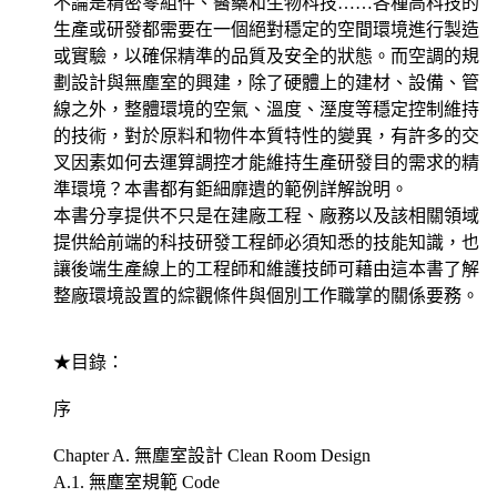
不論是精密零組件、醫藥和生物科技……各種高科技的
生產或研發都需要在一個絕對穩定的空間環境進行製造
或實驗，以確保精準的品質及安全的狀態。而空調的規
劃設計與無塵室的興建，除了硬體上的建材、設備、管
線之外，整體環境的空氣、溫度、溼度等穩定控制維持
的技術，對於原料和物件本質特性的變異，有許多的交
叉因素如何去運算調控才能維持生產研發目的需求的精
準環境？本書都有鉅細靡遺的範例詳解說明。
本書分享提供不只是在建廠工程、廠務以及該相關領域
提供給前端的科技研發工程師必須知悉的技能知識，也
讓後端生產線上的工程師和維護技師可藉由這本書了解
整廠環境設置的綜觀條件與個別工作職掌的關係要務。
★目錄：
序
Chapter A. 無塵室設計 Clean Room Design
A.1. 無塵室規範 Code