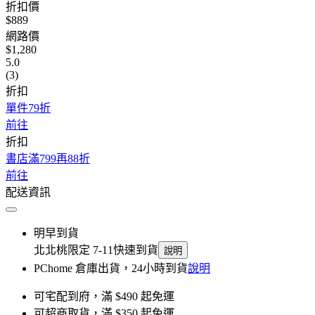
折扣價
$889
網路價
$1,280
5.0
(3)
折扣
單件79折
前往
折扣
書店滿799再88折
前往
配送資訊
明早到貨
北北桃限定 7-11快速到貨
說明
PChome 倉庫出貨，24小時到貨
說明
可宅配到府，滿 $490 起免運
可超商取貨，滿 $350 起免運