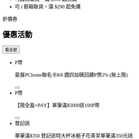
可 i 郵箱取貨，滿 $290 起免運
折價券
優惠活動
看全部
P幣
星展PChome聯名卡8/6 週四加碼回饋P幣2% (無上限)
P幣
【限全盈+PAY】單筆滿$5000送100P幣
登記送
單筆滿$350 登記送特大杯冰梔子花青茶單筆滿350元送