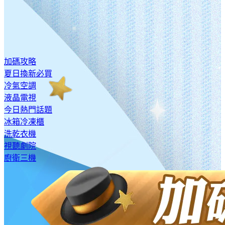
加碼攻略
夏日換新必買
冷氣空調
液晶電視
今日熱門話題
冰箱冷凍櫃
洗乾衣機
視聽劇院
廚衛三機