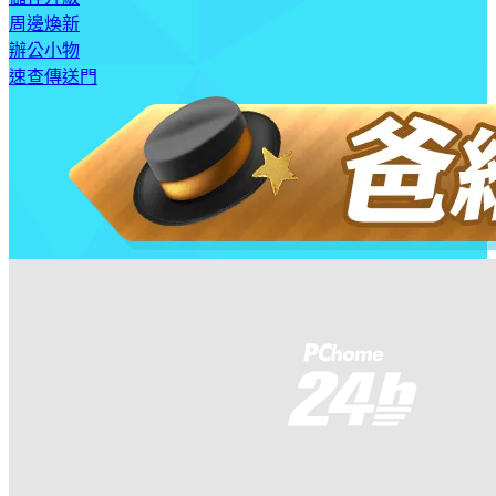
周邊煥新
辦公小物
速查傳送門