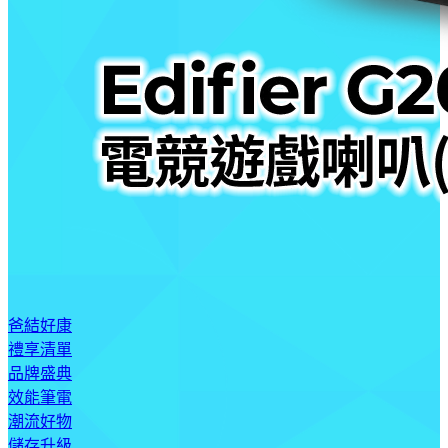
爸結好康
禮享清單
品牌盛典
效能筆電
潮流好物
儲存升級